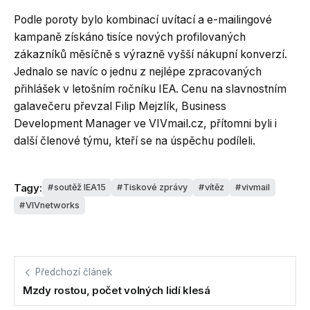
Podle poroty bylo kombinací uvítací a e-mailingové
kampaně získáno tisíce nových profilovaných
zákazníků měsíčně s výrazně vyšší nákupní konverzí.
Jednalo se navíc o jednu z nejlépe zpracovaných
přihlášek v letošním ročníku IEA. Cenu na slavnostním
galavečeru převzal Filip Mejzlík, Business
Development Manager ve VIVmail.cz, přítomni byli i
další členové týmu, kteří se na úspěchu podíleli.
Tagy:
soutěž IEA15
Tiskové zprávy
vítěz
vivmail
VIVnetworks
Předchozí článek
Mzdy rostou, počet volných lidí klesá