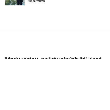
30.07.2026
Mzdy rostou, počet volných lidí klesá
Personální agentura Grafton Recruitment zveřejnila
výsledky svého rozsáhlého průzkumu mezd. Materiál
poskytuje přehledné...
02.06.2016
Personální agentura Grafton Recruitment zveřejnila