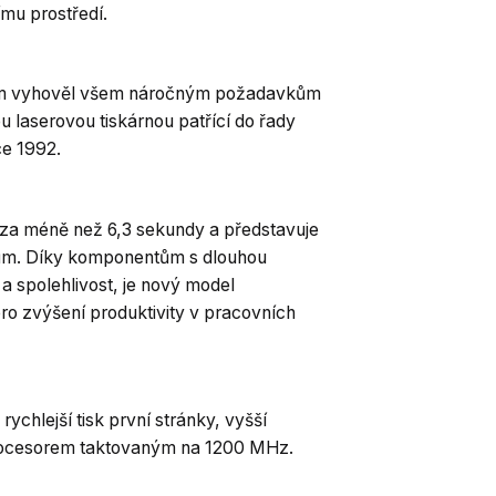
ímu prostředí.
bem vyhověl všem náročným požadavkům
u laserovou tiskárnou patřící do řady
ce 1992.
 za méně než 6,3 sekundy a představuje
lům. Díky komponentům s dlouhou
 a spolehlivost, je nový model
o zvýšení produktivity v pracovních
rychlejší tisk první stránky, vyšší
procesorem taktovaným na 1200 MHz.