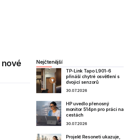
u nové
Nejčtenější
TP-Link Tapo L901-6
přináší chytré osvětlení s
dvojicí senzorů
30.07.2026
HP uvedlo přenosný
monitor 514pn pro práci na
cestách
30.07.2026
Projekt Resoneti ukazuje,