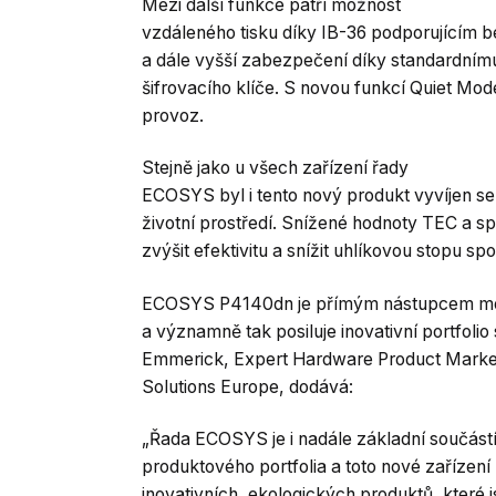
Mezi další funkce patří možnost
vzdáleného tisku díky IB-36 podporujícím bez
a dále vyšší zabezpečení díky standardnímu
šifrovacího klíče. S novou funkcí Quiet Mod
provoz.
Stejně jako u všech zařízení řady
ECOSYS byl i tento nový produkt vyvíjen s
životní prostředí. Snížené hodnoty TEC a s
zvýšit efektivitu a snížit uhlíkovou stopu spo
ECOSYS P4140dn je přímým nástupcem 
a významně tak posiluje inovativní portfolio
Emmerick, Expert Hardware Product Marke
Solutions Europe, dodává:
„Řada ECOSYS je i nadále základní součást
produktového portfolia a toto nové zařízení 
inovativních, ekologických produktů, které 