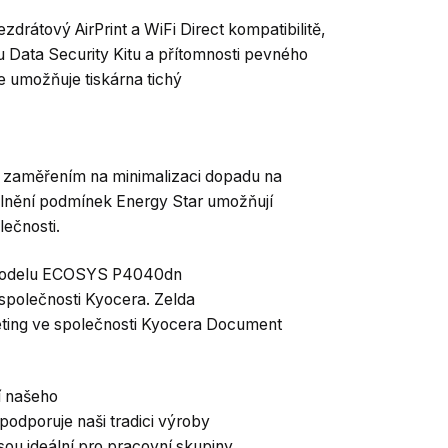
drátový AirPrint a WiFi Direct kompatibilitě,
 Data Security Kitu a přítomnosti pevného
e umožňuje tiskárna tichý
e zaměřením na minimalizaci dopadu na
plnění podmínek Energy Star umožňují
lečnosti.
modelu ECOSYS P4040dn
 společnosti Kyocera. Zelda
ting ve společnosti Kyocera Document
í našeho
podporuje naši tradici výroby
jsou ideální pro pracovní skupiny