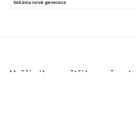
tiskárnu nové generace
Vyšší výkon a větší bezpečnost:
generace
Kyocera Document Solutions Europe, přední dodavatel tiskár
11.11.2020
Kyocera Document Solutions Europe, předn