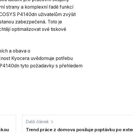
rvní strany a komplexní řadě funkcí
ECOSYS P4140dn uživatelům zvýšit
 zůstanou zabezpečená. Toto je
tějí optimalizovat své tiskové
ních a obava o
lečnost Kyocera uvědomuje potřebu
 P4140dn tyto požadavky s přehledem
Další článek
ckou
Trend práce z domova posiluje poptávku po exte