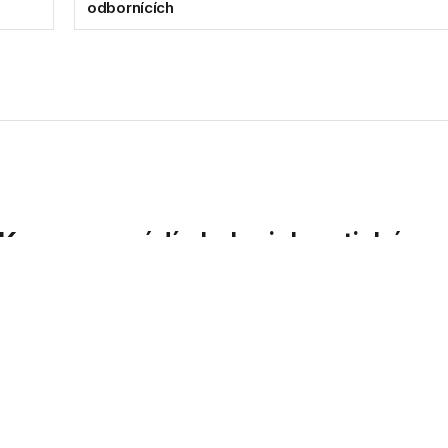
odbornících
 Kyocera uvádí ekologickou tiskárn
en a kancelářských řešení, oznamuje uvedení svého...
í dodavatel