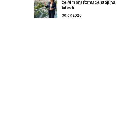
že AI transformace stojí na
lidech
30.07.2026