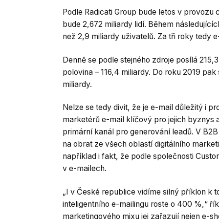
Podle Radicati Group bude letos v provozu c
bude 2,672 miliardy lidí. Během následujících
než 2,9 miliardy uživatelů. Za tři roky tedy
Denně se podle stejného zdroje posílá 215,3 
polovina – 116,4 miliardy. Do roku 2019 pak
miliardy.
Nelze se tedy divit, že je e-mail důležitý i p
marketérů e-mail klíčový pro jejich byznys 
primární kanál pro generování leadů. V B2B
na obrat ze všech oblastí digitálního market
například i fakt, že podle společnosti Cust
v e-mailech.
„I v České republice vidíme silný příklon k
inteligentního e-mailingu roste o 400 %,“ ří
marketingového mixu jej zařazují nejen e-sho