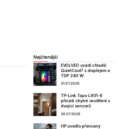
Nejčtenější
EVOLVEO uvádí chladič
QuietCool7 s displejem a
TDP 240 W
31.07.2026
TP-Link Tapo L901-6
přináší chytré osvětlení s
dvojicí senzorů
30.07.2026
HP uvedlo přenosný