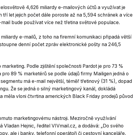
elosvětově 4,626 miliardy e-mailových účtů a využívat je
 tří let jejich počet dále poroste až na 5,594 schránek a více
 e-mail bude používat více než třetina světové populace.
miliardy e-mailů, z toho na firemní komunikaci připadá větší
 stoupne denní počet zpráv elektronické pošty na 246,5
ro marketing. Podle zjištění společnosti Pardot je pro 73 %
a pro 89 % marketérů se podle údajů firmy Mailigen jedná o
 segmentu má e-mail největší, téměř třetinový (31 %), dopad
ingu. Že se jedná o silný marketingový kanál, dokládá
ora měla vloni čtvrtina amerických Black Friday prodejů původ
 tomuto marketingovému nástroji. Meziročně využívání
ká Vladan Hejnic, ředitel VIVmail.cz, a dodává: „Do svého
py, ale i banky, telefonní operátoři či cestovní kanceláře.