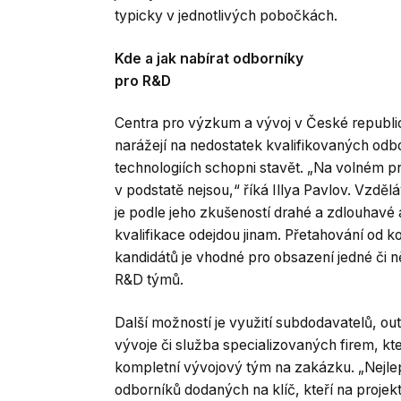
typicky v jednotlivých pobočkách.
Kde a jak nabírat odborníky
pro
R&D
Centra pro výzkum a vývoj v České republi
narážejí na nedostatek kvalifikovaných odbor
technologiích schopni stavět. „Na volném p
v podstatě nejsou,“ říká Illya Pavlov. Vzděl
je podle jeho zkušeností drahé a zdlouhavé 
kvalifikace odejdou jinam. Přetahování od 
kandidátů je vhodné pro obsazení jedné či n
R&D týmů.
Další možností je využití subdodavatelů, ou
vývoje či služba specializovaných firem, kte
kompletní vývojový tým na zakázku. „Nejle
odborníků dodaných na klíč, kteří na projekt