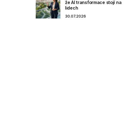
že AI transformace stojí na
lidech
30.07.2026