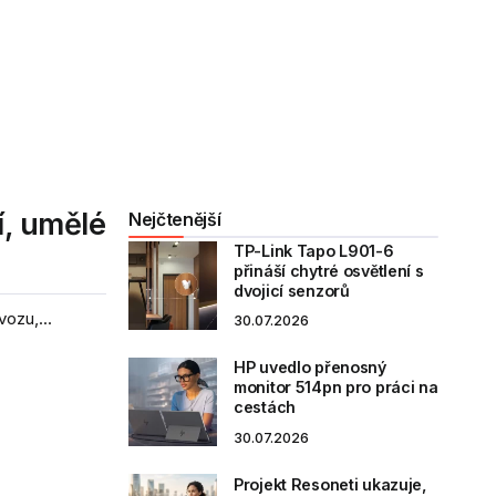
í, umělé
Nejčtenější
TP-Link Tapo L901-6
přináší chytré osvětlení s
dvojicí senzorů
ozu,...
30.07.2026
HP uvedlo přenosný
monitor 514pn pro práci na
cestách
30.07.2026
Projekt Resoneti ukazuje,