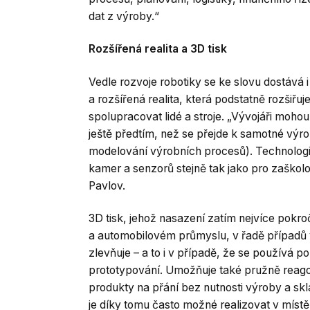
dat z výroby.“
Rozšířená realita a 3D tisk
Vedle rozvoje robotiky se ke slovu dostává i 
a rozšířená realita, která podstatně rozšiřu
spolupracovat lidé a stroje. „Vývojáři moho
ještě předtím, než se přejde k samotné výro
modelování výrobních procesů). Technologie
kamer a senzorů stejně tak jako pro zaškol
Pavlov.
3D tisk, jehož nasazení zatím nejvíce pokro
a automobilovém průmyslu, v řadě případů v
zlevňuje – a to i v případě, že se používá p
prototypování. Umožňuje také pružně reago
produkty na přání bez nutnosti výroby a sk
je díky tomu často možné realizovat v místě