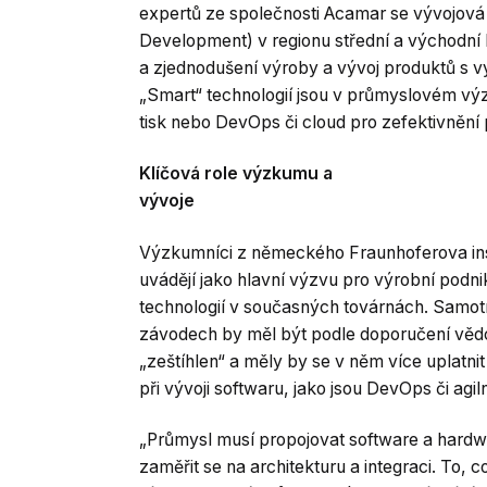
expertů ze společnosti Acamar se vývojová
Development) v regionu střední a východní
a zjednodušení výroby a vývoj produktů s 
„Smart“ technologií jsou v průmyslovém vý
tisk nebo DevOps či cloud pro zefektivnění
Klíčová role výzkumu a
vývoje
Výzkumníci z německého Fraunhoferova ins
uvádějí jako hlavní výzvu pro výrobní podn
technologií v současných továrnách. Samo
závodech by měl být podle doporučení věd
„zeštíhlen“ a měly by se v něm více uplatni
při vývoji softwaru, jako jsou DevOps či agiln
„Průmysl musí propojovat software a hardw
zaměřit se na architekturu a integraci. To, c