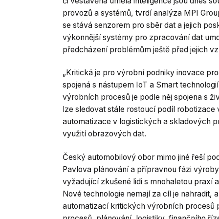
či vestavěná umělá inteligence jsou dnes sou
provozů a systémů, tvrdí analýza MPI Grou
se stává senzorem pro sběr dat a jejich pos
výkonnější systémy pro zpracování dat umožň
předcházení problémům ještě před jejich v
„Kritická je pro výrobní podniky inovace pr
spojená s nástupem IoT a Smart technologií,
výrobních procesů je podle něj spojena s ži
lze sledovat stále rostoucí podíl robotizace
automatizace v logistických a skladových p
využití obrazových dat.
Český automobilový obor mimo jiné řeší podl
Pavlova plánování a přípravnou fázi výrob
vyžadující zkušené lidi s mnohaletou praxí 
Nové technologie nemají za cíl je nahradit, al
automatizací kritických výrobních procesů
procesů, plánování, logistiky, finančního ří