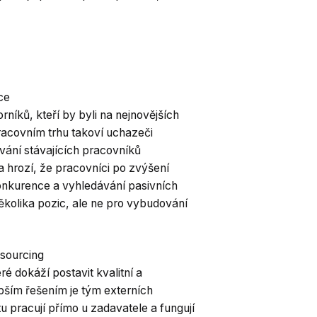
ce
níků, kteří by byli na nejnovějších
racovním trhu takoví uchazeči
ávání stávajících pracovníků
a hrozí, že pracovníci po zvýšení
konkurence a vyhledávání pasivních
ěkolika pozic, ale ne pro vybudování
tsourcing
ré dokáží postavit kvalitní a
pším řešením je tým externích
u pracují přímo u zadavatele a fungují