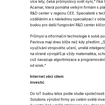
více lety, čeká průmyslový svět nyní,“ říká I
Acamar, která pomáhá velkým firmám s plá
R&D center v regionu CEE. Specialisté s t
vzděláním a s následnou specializací v obla
budou pro další fungování R&D center klíčov
Průmysl a informační technologie k sobě podl
Pavlova mají dnes blíže než kdy předtím: „
využívání strojového učení, umělé intelig
na straně vývojářů je vždy matematika, scho
což navazuje algoritmizace a programování 
od sirek.“
Internet věcí cílem
investic
Do IoT budou letos podle studie společnosti
Solutions výrobní firmy po celém světě inve