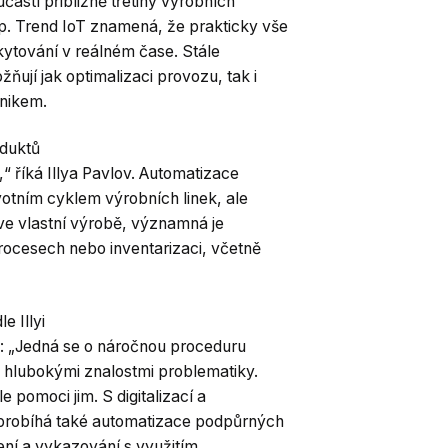
částí přibližně třetiny výrobních
p. Trend IoT znamená, že prakticky vše
kytování v reálném čase. Stále
ují jak optimalizaci provozu, tak i
znikem.
oduktů
“ říká Illya Pavlov. Automatizace
votním cyklem výrobních linek, ale
 ve vlastní výrobě, významná je
rocesech nebo inventarizaci, včetně
e Illyi
y: „Jedná se o náročnou proceduru
a hlubokými znalostmi problematiky.
e pomoci jim. S digitalizací a
 probíhá také automatizace podpůrných
zení a vykazování s využitím