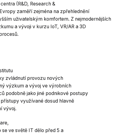
 centra (R&D, Research &
 Evropy zaměří zejména na zpřehlednění
vyšším uživatelským komfortem. Z nejmodernějších
zkumu a vývoji v kurzu IoT, VR/AR a 3D
 procesů.
titutu
iky zvládnutí provozu nových
tný výzkum a vývoj ve výrobních
ců podobně jako jiné podnikové postupy
t přístupy využívané dosud hlavně
í vývoj.
are,
o se ve světě IT dělo před 5 a