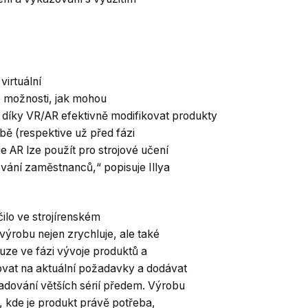
virtuální
je možnosti, jak mohou
u díky VR/AR efektivně modifikovat produkty
bě (respektive už před fázi
 AR lze použít pro strojové učení
ování zaměstnanců,“ popisuje Illya
čilo ve strojírenském
ýrobu nejen zrychluje, ale také
ouze ve fázi vývoje produktů a
vat na aktuální požadavky a dodávat
ladování větších sérií předem. Výrobu
, kde je produkt právě potřeba,