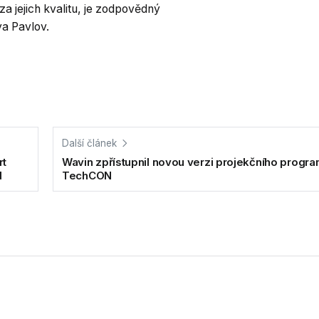
 za jejich kvalitu, je zodpovědný
ya Pavlov.
Další článek
rt
Wavin zpřístupnil novou verzi projekčního progr
d
TechCON