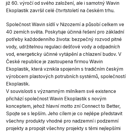
již 60. výročí od svého založení, ale i samotný Wavin
Ekoplastik završil celé čtvrtstoletí na českém trhu.
Společnost Wavin sídlí v Nizozemí a působí celkem ve
40 zemích světa. Poskytuje účinná řešení pro základní
potřeby každodenního života: bezpečný rozvod pitné
vody, udržitelnou regulaci dešťové vody a odpadních
vod, energeticky účinné vytápění a chlazení budov. V
České republice je zastoupena firmou Wavin
Ekoplastik, která vznikla spojením s tradičním českým
výrobcem plastových potrubních systémů, společností
Ekoplastik.
V souvislosti s významným milníkem své existence
přichází společnost Wavin Ekoplastik s novým
konceptem, jehož hlavní motto zní Connect to Better,
Spojte se s lepším. Jeho cílem je co nejlépe představit
všechny produkty vhodné pro nadzemní i podzemní
projekty a propojit všechny projekty s těmi nejlepšími