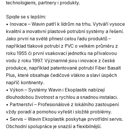
technologiemi, partnery i produkty.
Spojte se s lepším:
• Inovace – Wavin patří k lídrům na trhu. Vytváří vysoce
kvalitní a inovativní plastové potrubní systémy a řešení.
Jako první na světě přinesl celou řadu produktů –
například tlakové potrubí z PVC o velkém průměru z
roku 1955 či první vsakovací jednotku na přívalovou
vodu z roku 1997. Významné jsou i inovace z české
produkce, například patentované potrubí Fiber Basalt
Plus, které obsahuje čedičové vlákno a slaví úspěch
napříč kontinenty.
• Výkon – Systémy Wavin i Ekoplastik nabízejí
dlouhodobou životnost a rychlou a snadnou instalaci.
• Partnerství – Profesionálové z lokálního zastoupení
vždy poradí a pomohou vyřešit i složité problémy.
• Servis – Wavin Ekoplastik poskytuje prvotřídní servis.
Obchodní spolupráce je snazší a flexibilnější.