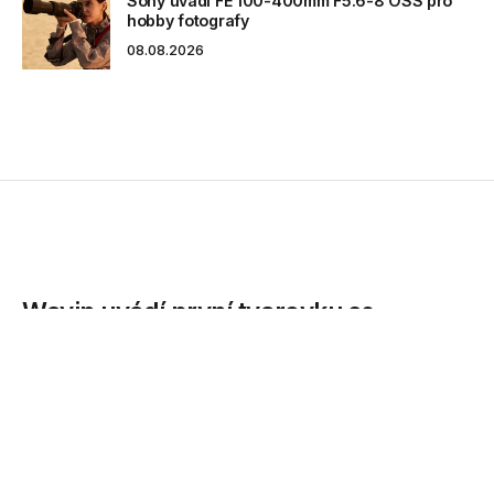
Sony uvádí FE 100-400mm F5.6-8 OSS pro
hobby fotografy
08.08.2026
Wavin uvádí první tvarovku se
zvukovou detekcí netěsnosti
Společnost Wavin, přední světový výrobce plastových
potrubních systémů, představila novou sérii lisovacích
tvarovek...