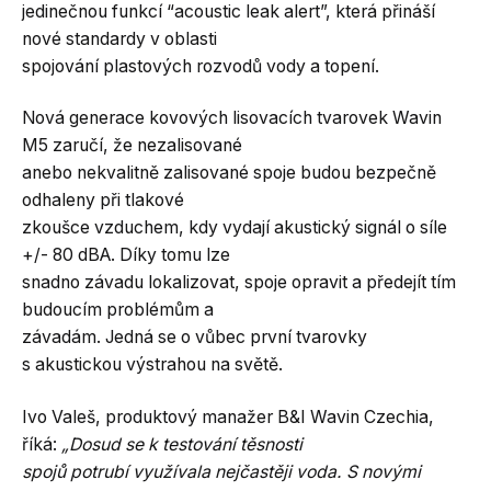
jedinečnou funkcí “acoustic leak alert”, která přináší
nové standardy v oblasti
spojování plastových rozvodů vody a topení.
Nová generace kovových lisovacích tvarovek Wavin
M5 zaručí, že nezalisované
anebo nekvalitně zalisované spoje budou bezpečně
odhaleny při tlakové
zkoušce vzduchem, kdy vydají akustický signál o síle
+/- 80 dBA. Díky tomu lze
snadno závadu lokalizovat, spoje opravit a předejít tím
budoucím problémům a
závadám. Jedná se o vůbec první tvarovky
s akustickou výstrahou na světě.
Ivo Valeš, produktový manažer B&I Wavin Czechia,
říká:
„Dosud se k testování těsnosti
spojů potrubí využívala nejčastěji voda. S novými