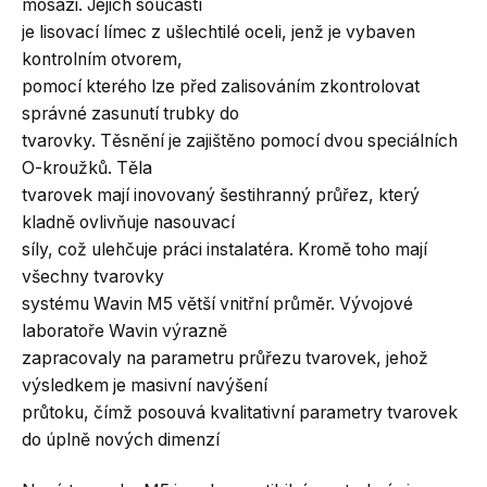
mosazi. Jejich součástí
je lisovací límec z ušlechtilé oceli, jenž je vybaven
kontrolním otvorem,
pomocí kterého lze před zalisováním zkontrolovat
správné zasunutí trubky do
tvarovky. Těsnění je zajištěno pomocí dvou speciálních
O-kroužků. Těla
tvarovek mají inovovaný šestihranný průřez, který
kladně ovlivňuje nasouvací
síly, což ulehčuje práci instalatéra. Kromě toho mají
všechny tvarovky
systému Wavin M5 větší vnitřní průměr. Vývojové
laboratoře Wavin výrazně
zapracovaly na parametru průřezu tvarovek, jehož
výsledkem je masivní navýšení
průtoku, čímž posouvá kvalitativní parametry tvarovek
do úplně nových dimenzí