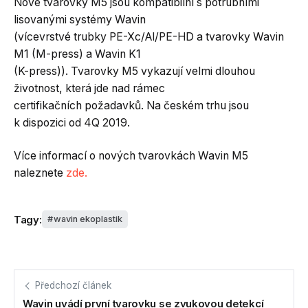
Nové tvarovky M5 jsou kompatibilní s potrubními
lisovanými systémy Wavin
(vícevrstvé trubky PE-Xc/Al/PE-HD a tvarovky Wavin
M1 (M-press) a Wavin K1
(K-press)). Tvarovky M5 vykazují velmi dlouhou
životnost, která jde nad rámec
certifikačních požadavků. Na českém trhu jsou
k dispozici od 4Q 2019.
Více informací o nových tvarovkách Wavin M5
naleznete
zde.
Tagy:
wavin ekoplastik
Předchozí článek
Wavin uvádí první tvarovku se zvukovou detekcí