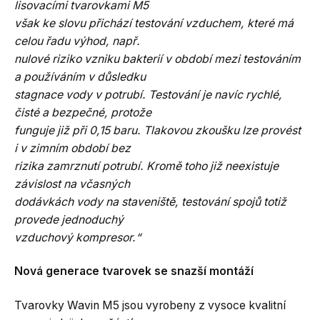
lisovacími tvarovkami M5
však ke slovu přichází testování vzduchem, které má
celou řadu výhod, např.
nulové riziko vzniku bakterií v období mezi testováním
a používáním v důsledku
stagnace vody v potrubí. Testování je navíc rychlé,
čisté a bezpečné, protože
funguje již při 0,15 baru. Tlakovou zkoušku lze provést
i v zimním období bez
rizika zamrznutí potrubí. Kromě toho již neexistuje
závislost na včasných
dodávkách vody na staveniště, testování spojů totiž
provede jednoduchý
vzduchový kompresor.“
Nová generace tvarovek se snazší montáží
Tvarovky Wavin M5 jsou vyrobeny z vysoce kvalitní