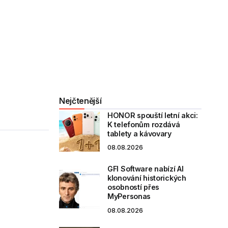
Nejčtenější
HONOR spouští letní akci:
K telefonům rozdává
tablety a kávovary
08.08.2026
GFI Software nabízí AI
klonování historických
osobností přes
MyPersonas
08.08.2026