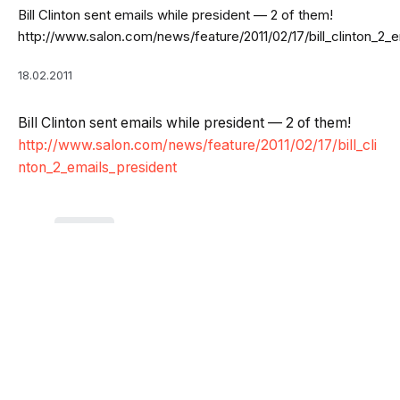
Bill Clinton sent emails while president — 2 of them!
http://www.salon.com/news/feature/2011/02/17/bill_clinton_2_
18.02.2011
Bill Clinton sent emails while president — 2 of them!
http://www.salon.com/news/feature/2011/02/17/bill_cli
nton_2_emails_president
Tagy:
tweety
Nejčtenější
TP-Link Tapo L901-6 přináší chytré osvětlení
s dvojicí senzorů
30.07.2026