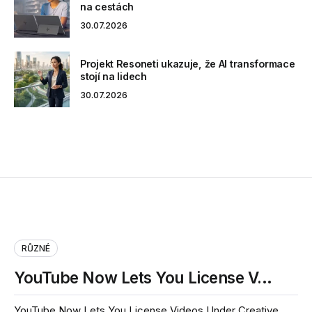
na cestách
30.07.2026
Projekt Resoneti ukazuje, že AI transformace
stojí na lidech
30.07.2026
RŮZNÉ
YouTube Now Lets You License V…
YouTube Now Lets You License Videos Under Creative