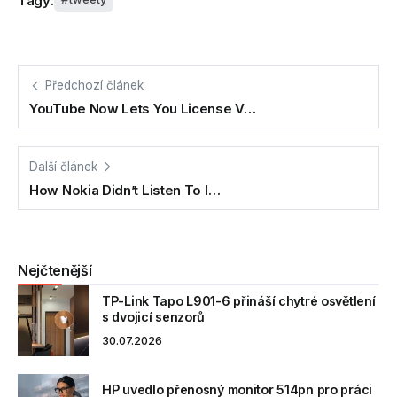
Tagy:
Předchozí článek
YouTube Now Lets You License V…
Další článek
How Nokia Didn’t Listen To I…
Nejčtenější
TP-Link Tapo L901-6 přináší chytré osvětlení
s dvojicí senzorů
30.07.2026
HP uvedlo přenosný monitor 514pn pro práci