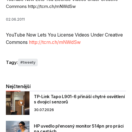
Commons http://tcrn.ch/mNWdSw
02.06.2011
YouTube Now Lets You License Videos Under Creative
Commons
http://tcrn.ch/mNWdSw
Tagy:
tweety
Nejčtenější
TP-Link Tapo L901-6 přináší chytré osvětlení
s dvojicí senzorů
30.07.2026
HP uvedlo přenosný monitor 514pn pro práci
na cestách