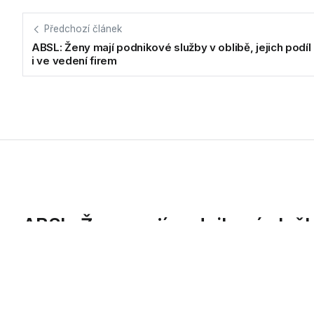
Předchozí článek
ABSL: Ženy mají podnikové služby v oblibě, jejich podíl
i ve vedení firem
ABSL: Ženy mají podnikové služby 
firem
Podle údajů ABSL, asociace sdružující firmy z oblasti podni