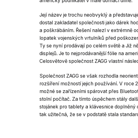
americký podnikatel v malé domácí dílně.
Její název je trochu neobvyklý a představuj
dostal zakladatel společnosti jako dárek ho
a poškrábáním. Řešení nalezl v extrémně od
lopatek vojenských vrtulníků před poškození
Ty se nyní prodávají po celém světě a Již ně
displejů. Je to nejprodávanější fólie na ame
Celosvětově společnost ZAGG vlastní násle
Společnost ZAGG se však rozhodla neoriento
rozšíření možností jejich používání. V roce 
možné se zařízeními spárovat přes Bluetoot
stolní počítač. Za tímto úspěchem stály dal
stojánek pro tablety a klávesnice doplněný o
tak užitečná, že se v podstatě stala standa