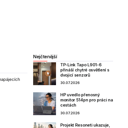
Nejčtenější
TP-Link Tapo L901-6
přináší chytré osvětlení s
dvojicí senzorů
napájecích
30.07.2026
HP uvedlo přenosný
monitor 514pn pro práci na
cestách
30.07.2026
Projekt Resoneti ukazuje,