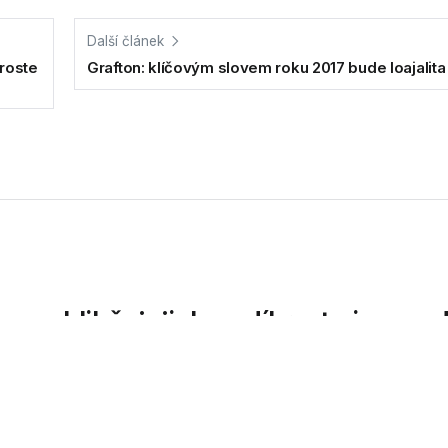
Další článek
 roste
Grafton: klíčovým slovem roku 2017 bude loajalita
v oblibě, jejich podíl roste i ve ve
kových služeb, pracuje v českých centrech více žen než...