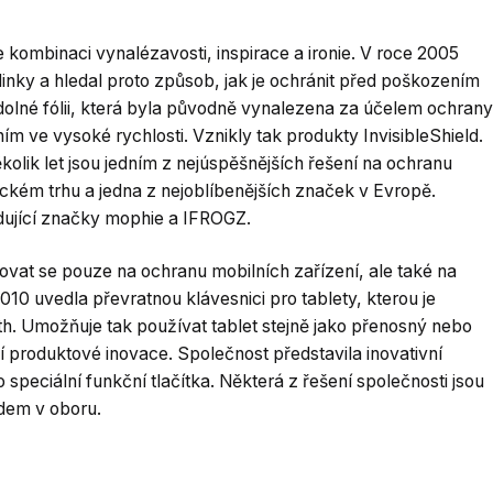
e kombinaci vynalézavosti, inspirace a ironie. V roce 2005
dinky a hledal proto způsob, jak je ochránit před poškozením
olné fólii, která byla původně vynalezena za účelem ochrany
m ve vysoké rychlosti. Vznikly tak produkty InvisibleShield.
kolik let jsou jedním z nejúspěšnějších řešení na ochranu
rickém trhu a jedna z nejoblíbenějších značek v Evropě.
dující značky mophie a IFROGZ.
vat se pouze na ochranu mobilních zařízení, ale také na
2010 uvedla převratnou klávesnici pro tablety, kterou je
h. Umožňuje tak používat tablet stejně jako přenosný nebo
ší produktové inovace. Společnost představila inovativní
 speciální funkční tlačítka. Některá z řešení společnosti jsou
rdem v oboru.