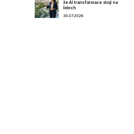
že AI transformace stojí na
lidech
30.07.2026