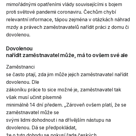
mimořádnými opatřeními vlády souvisejícími s bojem
proti světové pandemii coronaviru. Čechům chybí
relevantní informace, tápou zejména v otázkách náhrad
mzdy a právech zaměstnavatelů nařídit práci z domu či
dovolenou.
Dovolenou
nařídit zaměstnavatel může, má to ovšem své ale
Zaměstnanci
se často ptají, zda jim může jejich zaměstnavatel nařídit
dovolenou. Dle
zákoníku práce to sice možné je, zaměstnavatel tak
však musí učinit písemně
minimálně 14 dní předem. „Zároveň ovšem platí, že se
zaměstnavatel může se
svými lidmi dohodnout i na dřívějším nástupu na
dovolenou. Dá se předpokládat,
že o tuto dohodu se pokusí řada českých