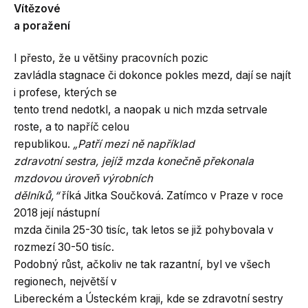
Vítězové
a poražení
I přesto, že u většiny pracovních pozic
zavládla stagnace či dokonce pokles mezd, dají se najít
i profese, kterých se
tento trend nedotkl, a naopak u nich mzda setrvale
roste, a to napříč celou
republikou.
„Patří mezi ně například
zdravotní sestra, jejíž mzda konečně překonala
mzdovou úroveň výrobních
dělníků,“
říká Jitka Součková. Zatímco v Praze v roce
2018 její nástupní
mzda činila 25-30 tisíc, tak letos se již pohybovala v
rozmezí 30-50 tisíc.
Podobný růst, ačkoliv ne tak razantní, byl ve všech
regionech, největší v
Libereckém a Ústeckém kraji, kde se zdravotní sestry