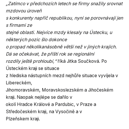
„Zatímco v předchozích letech se firmy snažily srovnat
mzdovou úroveň
s konkurenty napříč republikou, nyní se porovnávají jen
s firmami ze
stejné oblasti. Nejvíce mzdy klesaly na Ústecku, u
některých pozic šlo dokonce
o propad několikanásobně větší než v jiných krajích.
Dá se očekávat, že příští rok se regionální
rozdíly ještě prohloubí,“
říká Jitka Součková. Po
Ústeckém kraji se situace
z hlediska nástupních mezd nejhůře situace vyvíjela v
Libereckém,
Jihomoravském, Moravskoslezském a Jihočeském
kraji. Naopak nejlépe se dařilo v
okolí Hradce Králové a Pardubic, v Praze a
Středočeském kraji, na Vysočině a v
Plzeňskem kraji.