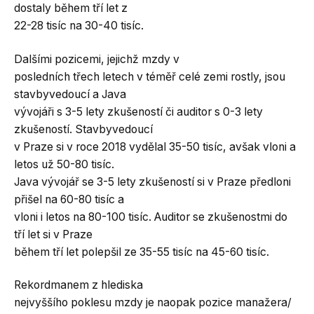
dostaly během tří let z
22-28 tisíc na 30-40 tisíc.
Dalšími pozicemi, jejichž mzdy v
posledních třech letech v téměř celé zemi rostly, jsou
stavbyvedoucí a Java
vývojáři s 3-5 lety zkušeností či auditor s 0-3 lety
zkušeností. Stavbyvedoucí
v Praze si v roce 2018 vydělal 35-50 tisíc, avšak vloni a
letos už 50-80 tisíc.
Java vývojář se 3-5 lety zkušeností si v Praze předloni
přišel na 60-80 tisíc a
vloni i letos na 80-100 tisíc. Auditor se zkušenostmi do
tří let si v Praze
během tří let polepšil ze 35-55 tisíc na 45-60 tisíc.
Rekordmanem z hlediska
nejvyššího poklesu mzdy je naopak pozice manažera/