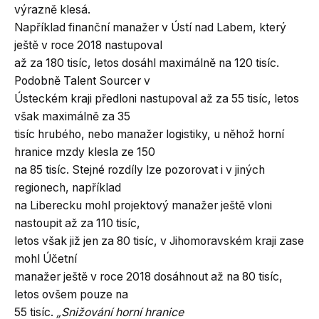
výrazně klesá.
Například finanční manažer v Ústí nad Labem, který
ještě v roce 2018 nastupoval
až za 180 tisíc, letos dosáhl maximálně na 120 tisíc.
Podobně Talent Sourcer v
Ústeckém kraji předloni nastupoval až za 55 tisíc, letos
však maximálně za 35
tisíc hrubého, nebo manažer logistiky, u něhož horní
hranice mzdy klesla ze 150
na 85 tisíc. Stejné rozdíly lze pozorovat i v jiných
regionech, například
na Liberecku mohl projektový manažer ještě vloni
nastoupit až za 110 tisíc,
letos však již jen za 80 tisíc, v Jihomoravském kraji zase
mohl Účetní
manažer ještě v roce 2018 dosáhnout až na 80 tisíc,
letos ovšem pouze na
55 tisíc.
„Snižování horní hranice