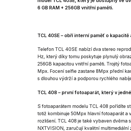
model TCL 40SE, který je dostupný ve dv
6 GB RAM + 256GB vnitřní paměti.
TCL 40SE – obří interní paměť o kapacitě
Telefon TCL 40SE nabízí dva stereo reprod
Hz, který díky tomu poskytuje plynulý obra
256GB kapacitou vnitřní paměti. Trojitý foto
Mpx. Focení selfie zastane 8Mpx přední ka
s dlouhou výdrží a podporou rychlého nabíje
TCL 408 – první fotoaparát, který v jed
S fotoaparátem modelu TCL 408 pořídíte sty
totiž kombinuje 50Mpx hlavní fotoaparát a
rozlišení. TCL 408 je také vybaven dvěma s
NXTVISION, zaručují kvalitní multimediální