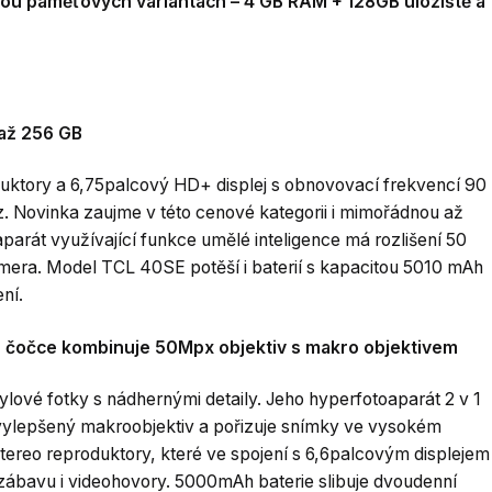
ou paměťových variantách – 4 GB RAM + 128GB úložiště a
 až 256 GB
uktory a 6,75palcový HD+ displej s obnovovací frekvencí 90
z. Novinka zaujme v této cenové kategorii i mimořádnou až
aparát využívající funkce umělé inteligence má rozlišení 50
mera. Model TCL 40SE potěší i baterií s kapacitou 5010 mAh
ní.
né čočce kombinuje 50Mpx objektiv s makro objektivem
lové fotky s nádhernými detaily. Jeho hyperfotoaparát 2 v 1
 vylepšený makroobjektiv a pořizuje snímky ve vysokém
tereo reproduktory, které ve spojení s 6,6palcovým displejem
 zábavu i videohovory. 5000mAh baterie slibuje dvoudenní