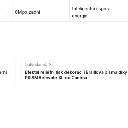
0
Inteligentní úspora
8Mpx zadní
energie
Další článek
erní
Efektní reliéfní tisk dekorací i Braillova písma díky
PRISMAelevate XL od Canonu