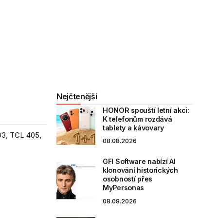
Nejčtenější
HONOR spouští letní akci:
K telefonům rozdává
tablety a kávovary
03, TCL 405,
08.08.2026
GFI Software nabízí AI
klonování historických
osobností přes
MyPersonas
08.08.2026