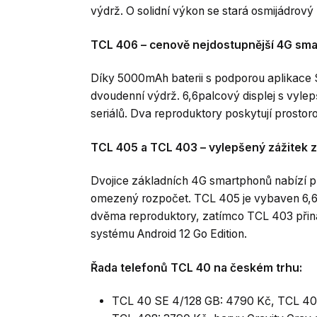
výdrž. O solidní výkon se stará osmijádrový
TCL 406 – cenově nejdostupnější 4G sm
Díky 5000mAh baterii s podporou aplikace S
dvoudenní výdrž. 6,6palcový displej s vyl
seriálů. Dva reproduktory poskytují prostor
TCL 405 a TCL 403 – vylepšený zážitek
Dvojice základních 4G smartphonů nabízí pří
omezený rozpočet. TCL 405 je vybaven 6,6
dvěma reproduktory, zatímco TCL 403 přiná
systému Android 12 Go Edition.
Řada telefonů TCL 40 na českém trhu:
TCL 40 SE 4/128 GB: 4790 Kč, TCL 40 