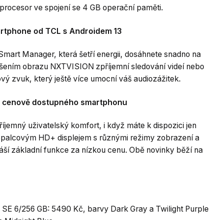
 procesor ve spojení se 4 GB operační paměti.
artphone od TCL s Androidem 13
mart Manager, která šetří energii, dosáhnete snadno na
epšením obrazu NXTVISION zpříjemní sledování videí nebo
ový zvuk, který ještě více umocní váš audiozážitek.
 z cenově dostupného smartphonu
jemný uživatelský komfort, i když máte k dispozici jen
palcovým HD+ displejem s různými režimy zobrazení a
ší základní funkce za nízkou cenu. Obě novinky běží na
SE 6/256 GB: 5490 Kč, barvy Dark Gray a Twilight Purple