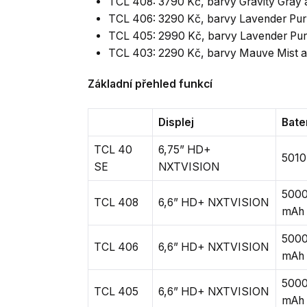
TCL 408: 3790 Kč, barvy Gravity Gray 
TCL 406: 3290 Kč, barvy Lavender Pur
TCL 405: 2990 Kč, barvy Lavender Pur
TCL 403: 2290 Kč, barvy Mauve Mist a
Základní přehled funkcí
Displej
Bate
TCL 40
6,75” HD+
5010
SE
NXTVISION
500
TCL 408
6,6” HD+ NXTVISION
mAh
500
TCL 406
6,6” HD+ NXTVISION
mAh
500
TCL 405
6,6” HD+ NXTVISION
mAh