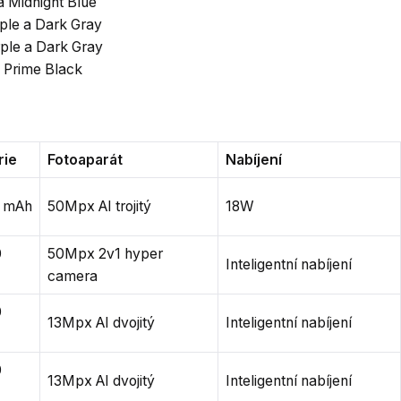
a Midnight Blue
ple a Dark Gray
ple a Dark Gray
 Prime Black
rie
Fotoaparát
Nabíjení
 mAh
50Mpx AI trojitý
18W
0
50Mpx 2v1 hyper
Inteligentní nabíjení
camera
0
13Mpx AI dvojitý
Inteligentní nabíjení
0
13Mpx AI dvojitý
Inteligentní nabíjení