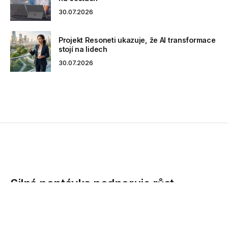
30.07.2026
Projekt Resoneti ukazuje, že AI transformace
stojí na lidech
30.07.2026
Silná poptávka podporuje růst
rezidenčního trhu
Region CEE-6 zažívá růst trhu s rezidenčními