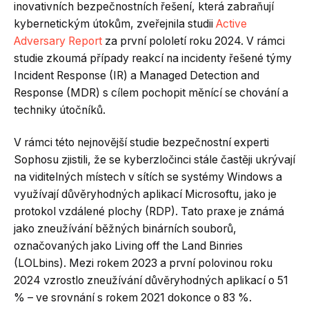
inovativních bezpečnostních řešení, která zabraňují
kybernetickým útokům, zveřejnila studii
Active
Adversary Report
za první pololetí roku 2024. V rámci
studie zkoumá případy reakcí na incidenty řešené týmy
Incident Response (IR) a Managed Detection and
Response (MDR) s cílem pochopit měnící se chování a
techniky útočníků.
V rámci této nejnovější studie bezpečnostní experti
Sophosu zjistili, že se kyberzločinci stále častěji ukrývají
na viditelných místech v sítích se systémy Windows a
využívají důvěryhodných aplikací Microsoftu, jako je
protokol vzdálené plochy (RDP). Tato praxe je známá
jako zneužívání běžných binárních souborů,
označovaných jako Living off the Land Binries
(LOLbins). Mezi rokem 2023 a první polovinou roku
2024 vzrostlo zneužívání důvěryhodných aplikací o 51
% – ve srovnání s rokem 2021 dokonce o 83 %.