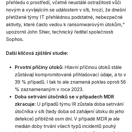
přehledu o prostředí, včetně neustálé ostražitosti vůči
novým a vyvíjejícím se událostem v síti, hrozí, že dnešní
přetížené týmy IT přehlédnou podstatné, nebezpečné
aktivity, které často vedou k ransomwarovým útokům,“
upozornil John Shier, technický ředitel společnosti
Sophos.
Další klíčová zjištění studie:
Prvotní příčiny útoků:
Hlavní příčinou útoků stále
zůstávají kompromitované přihlašovací údaje, a to v
39 % případů. I tak to ale znamená pokles oproti 56
% zaznamenaným v roce 2023.
Doba setrvání útočníků se v případech MDR
zkracuje:
U případů týmu IR zůstala doba setrvání
útočníka v síti (tedy doba od zahájení útoku do jeho
detekce) přibližně osm dní. V případě MDR je ale
medián doby trvání všech typů incidentů pouhý