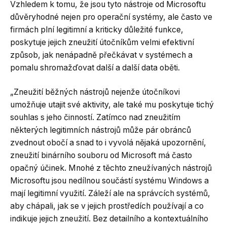
Vzhledem k tomu, že jsou tyto nástroje od Microsoftu
důvěryhodné nejen pro operační systémy, ale často ve
firmách plní legitimní a kriticky důležité funkce,
poskytuje jejich zneužití útočníkům velmi efektivní
způsob, jak nenápadně přečkávat v systémech a
pomalu shromažďovat další a další data oběti.
„Zneužití běžných nástrojů nejenže útočníkovi
umožňuje utajit své aktivity, ale také mu poskytuje tichý
souhlas s jeho činností. Zatímco nad zneužitím
některých legitimních nástrojů může pár obránců
zvednout obočí a snad to i vyvolá nějaká upozornění,
zneužití binárního souboru od Microsoft má často
opačný účinek. Mnohé z těchto zneužívaných nástrojů
Microsoftu jsou nedílnou součástí systému Windows a
mají legitimní využití. Záleží ale na správcích systémů,
aby chápali, jak se v jejich prostředích používají a co
indikuje jejich zneužití. Bez detailního a kontextuálního