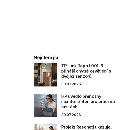
Nejčtenější
TP-Link Tapo L901-6
přináší chytré osvětlení s
dvojicí senzorů
30.07.2026
HP uvedlo přenosný
monitor 514pn pro práci na
cestách
30.07.2026
Projekt Resoneti ukazuje,