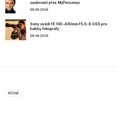
osobností přes MyPersonas
08.08.2026
Sony uvádí FE 100-400mm F5.6-8 OSS pro
hobby fotografy
08.08.2026
RŮZNÉ
Can Twitter Help You Predict t…
Can Twitter Help You Predict the Stock Market?