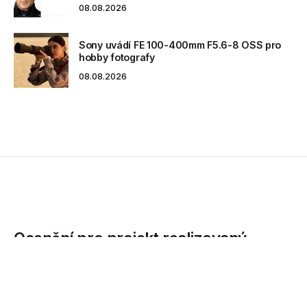
08.08.2026
Sony uvádí FE 100-400mm F5.6-8 OSS pro
hobby fotografy
08.08.2026
Ocenění pro projekt realizovaný
technologií Compact Pipe
Projekt s názvem Valašské Meziříčí – rekonstrukce
výtlačného řadu do VDJ Štěpánov získal...