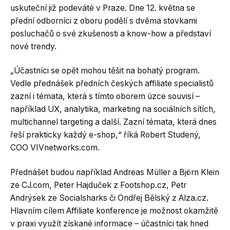
uskuteční již podeváté v Praze. Dne 12. května se
přední odborníci z oboru podělí s dvěma stovkami
posluchačů o své zkušenosti a know-how a představí
nové trendy.
„Účastníci se opět mohou těšit na bohatý program.
Vedle přednášek předních českých affiliate specialistů
zazní i témata, která s tímto oborem úzce souvisí –
například UX, analytika, marketing na sociálních sítích,
multichannel targeting a další. Zazní témata, která dnes
řeší prakticky každý e-shop,“ říká Robert Studený,
COO VIVnetworks.com.
Přednášet budou například Andreas Müller a Björn Klein
ze CJ.com, Peter Hajduček z Footshop.cz, Petr
Andrýsek ze Socialsharks či Ondřej Bělský z Alza.cz.
Hlavním cílem Affiliate konference je možnost okamžitě
v praxi využít získané informace – účastníci tak hned