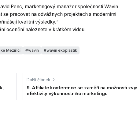
 David Penc, marketingový manažer společnosti Wavin
ebát se pracovat na odvážných projektech s moderními
inášejí kvalitní výsledky.“
ání ocenění naleznete v krátkém videu.
ké Meziříčí
wavin
wavin ekoplastik
Další článek
k,
9. Affiliate konference se zaměří na možnosti zv
efektivity výkonnostního marketingu