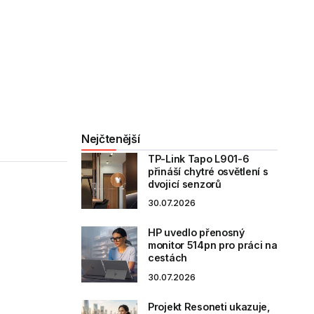
Nejčtenější
TP-Link Tapo L901-6
přináší chytré osvětlení s
dvojicí senzorů
30.07.2026
HP uvedlo přenosný
monitor 514pn pro práci na
cestách
30.07.2026
Projekt Resoneti ukazuje,