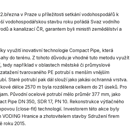
22.března v Praze u příležitosti setkání vodohospodářů k
epší vodohospodářskou stavbu roku pořádá Svaz vodního
ů a kanalizací ČR, garantem byli ministři zemědělství a
ky využití inovativní technologie Compact Pipe, která
ahy do terénu. Z tohoto důvodu je vhodné tuto metodu využít
tí, tedy například v oblastech městské či průmyslové
a zatažení tvarovaného PE potrubí s menším vnějším
 Staré potrubí pak dál slouží jako jakási ochranná vrstva.
lkové délce 2570 m byla rozdělena celkem do 21 úseků. Pro
h jam. Původní ocelové potrubí mělo průměr 377 mm, jako
pact Pipe DN 350, SDR 17, PN 10. Rekonstrukce výtlačného
ovou (close-fit) technologií. Investorem této akce byly
m VODING Hranice a zhotovitelem stavby Sdružení firem
 roku 2015.