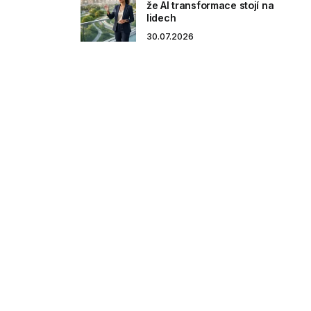
že AI transformace stojí na
lidech
30.07.2026