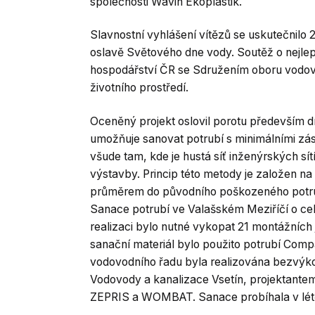
společnosti Wavin Ekoplastik.
Slavnostní vyhlášení vítězů se uskutečnilo 
oslavě Světového dne vody. Soutěž o nejl
hospodářství ČR se Sdružením oboru vodovod
životního prostředí.
Oceněný projekt oslovil porotu především dí
umožňuje sanovat potrubí s minimálními zás
všude tam, kde je hustá síť inženýrských sí
výstavby. Princip této metody je založen n
průměrem do původního poškozeného potrubí.
Sanace potrubí ve Valašském Meziříčí o ce
realizaci bylo nutné vykopat 21 montážníc
sanační materiál bylo použito potrubí Com
vodovodního řadu byla realizována bezvýkop
Vodovody a kanalizace Vsetín, projektante
ZEPRIS a WOMBAT. Sanace probíhala v létě