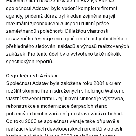
Hlavním cílem nasazení systému Byznys ERP ve
společnosti Acistav, bylo vedení kompletní firemní
agendy, přičemž důraz byl kladen zejména na její
maximální zjednodušení a úsporu rutinní práce
zaměstnanců společnosti. Důležitou vlastností
nasazeného řešení je mimo jiné i možnost pohodlného a
přehledného sledování nákladů a výnosů realizovaných
zakázek. Pro tento účel bylo vytvořeno také několik
specifických reportů.
O společnosti Acistav
Společnost Acistav byla založena roku 2001 s cílem
rozšířit skupinu firem sdružených v holdingu Walker o
vlastní stavební firmu. Její hlavní činností je výstavba,
rekonstrukce a modernizace čerpacích stanic
pohonných hmot a zařízení pro stravování a obchod.
Od roku 2003 se společnost věnuje také přípravě a
realizaci vlastních developerských projektů v oblasti