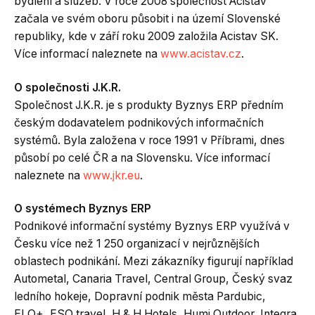
bydlení a služeb. V roce 2008 společnost Acistav
začala ve svém oboru působit i na území Slovenské
republiky, kde v září roku 2009 založila Acistav SK.
Více informací naleznete na
www.acistav.cz
.
O společnosti J.K.R.
Společnost J.K.R. je s produkty Byznys ERP předním
českým dodavatelem podnikových informačních
systémů. Byla založena v roce 1991 v Příbrami, dnes
působí po celé ČR a na Slovensku. Více informací
naleznete na
www.jkr.eu
.
O systémech Byznys ERP
Podnikové informační systémy Byznys ERP využívá v
Česku více než 1 250 organizací v nejrůznějších
oblastech podnikání. Mezi zákazníky figurují například
Autometal, Canaria Travel, Central Group, Český svaz
ledního hokeje, Dopravní podnik města Pardubic,
ELO+, ESO travel, H & H Hotels, Humi Outdoor, Integra