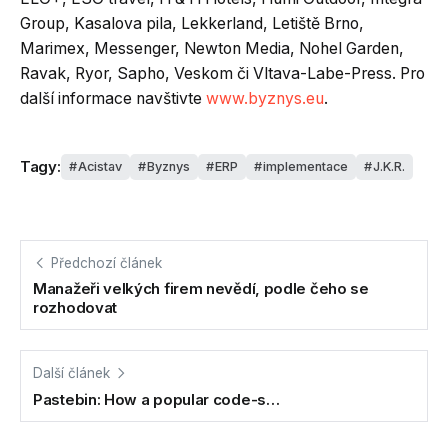
Group, Kasalova pila, Lekkerland, Letiště Brno,
Marimex, Messenger, Newton Media, Nohel Garden,
Ravak, Ryor, Sapho, Veskom či Vltava-Labe-Press. Pro
další informace navštivte
www.byznys.eu
.
Tagy:
Acistav
Byznys
ERP
implementace
J.K.R.
Předchozí článek
Manažeři velkých firem nevědí, podle čeho se
rozhodovat
Další článek
Pastebin: How a popular code-s…