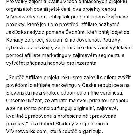
Pro velký zájem a kvalitu všech přihlášených projektů
organizátoři ocenili ještě další dva projekty cenou
VIVnetworks.com, chtějí tak podpořit i menší zajímavé
projekty, které jsou pro prostředí affiliate nezbytné.
JakDoKanady.cz pomáhá Čechům, kteří chtějí odjet do
Kanady za prací, studiem či na dovolenou. Potreby-
rybarske.cz ukazuje, že je možné i dnes začít vydělávat
pomocí affiliate marketingu v zajímavém segmentu a
vytvářet přidanou hodnotu pro inzerenta.
„Soutěž Affiliate projekt roku jsme založili s cílem zvýšit
povědomí o affiliate marketingu v České republice a na
Slovensku mezi širokou odbornou on-line veřejností.
Chceme ukázat, že affiliate má svou přidanou hodnotu
a že na tomto principu fungují originální, zajímavé,
kvalitně zpracované a profesionálně spravované
projekty,“ říká Robert Studený ze společnosti
VIVnetworks.com, která soutěž organizuje.