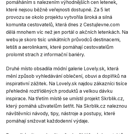
pomáháním s nalezením výhodnějších cen letenek,
které nejsou běžně veřejnosti dostupné. Za 5 let
provozu se okolo projektu vytvořila široká a silná
komunita cestovatelů, která dnes z Cestujlevne.com
dělá mnohem víc než jen portál o akčních letenkách. Na
webu je skoro tisíc unikátních průvodců destinacemi,
letišti a aerolinkami, které pomáhají cestovatelům
prolomit strach z informační bariéry.
Druhé místo obsadila módní galerie Lovely.sk, která
mění způsob vyhledávání oblečení, obuvi a doplňků na
inspirativní zážitek. Na Lovely.sk najdou zákazníci tisíce
přehledně roztříděných produktů a velkou dávku
inspirace. Na třetím místě se umístil projekt Skrblik.cz,
který pomáhá uživatelům šetřit. Na Skrblik.cz naleznou
návštěvníci návody, tipy, nástroje a postupy, které
pomáhají snižovat každodenní výdaje.