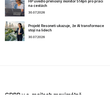
HP uvedlo přenosný monitor 514pn pro práci
na cestách
30.07.2026
Projekt Resoneti ukazuje, že AI transformace
stojí na lidech
30.07.2026
GDPR v e-mailech maximálně
prakticky