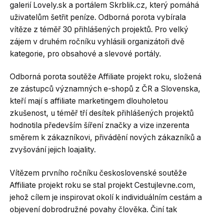
galerií Lovely.sk a portálem Skrblik.cz, který pomáhá
uživatelům šetřit peníze. Odborná porota vybírala
vítěze z téměř 30 přihlášených projektů. Pro velký
zájem v druhém ročníku vyhlásili organizátoři dvě
kategorie, pro obsahové a slevové portály.
Odborná porota soutěže Affiliate projekt roku, složená
ze zástupců významných e-shopů z ČR a Slovenska,
kteří mají s affiliate marketingem dlouholetou
zkušenost, u téměř tří desítek přihlášených projektů
hodnotila především šíření značky a vize inzerenta
směrem k zákazníkovi, přivádění nových zákazníků a
zvyšování jejich loajality.
Vítězem prvního ročníku československé soutěže
Affiliate projekt roku se stal projekt Cestujlevne.com,
jehož cílem je inspirovat okolí k individuálním cestám a
objevení dobrodružné povahy člověka. Činí tak