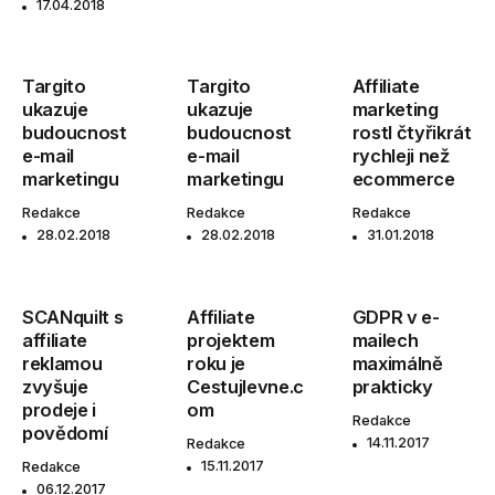
17.04.2018
Targito
Targito
Affiliate
ukazuje
ukazuje
marketing
budoucnost
budoucnost
rostl čtyřikrát
e-mail
e-mail
rychleji než
marketingu
marketingu
ecommerce
Redakce
Redakce
Redakce
28.02.2018
28.02.2018
31.01.2018
SCANquilt s
Affiliate
GDPR v e-
affiliate
projektem
mailech
reklamou
roku je
maximálně
zvyšuje
Cestujlevne.c
prakticky
prodeje i
om
Redakce
povědomí
14.11.2017
Redakce
15.11.2017
Redakce
06.12.2017