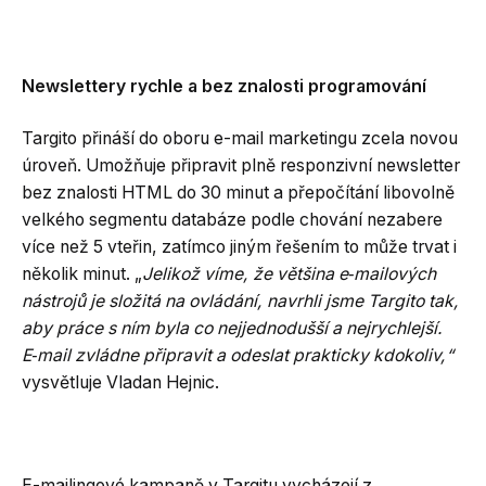
Newslettery rychle a bez znalosti programování
Targito přináší do oboru e-mail marketingu zcela novou
úroveň. Umožňuje připravit plně responzivní newsletter
bez znalosti HTML do 30 minut a přepočítání libovolně
velkého segmentu databáze podle chování nezabere
více než 5 vteřin, zatímco jiným řešením to může trvat i
několik minut. „
Jelikož víme, že většina e‑mailových
nástrojů je složitá na ovládání, navrhli jsme Targito tak,
aby práce s ním byla co nejjednodušší a nejrychlejší.
E‑mail zvládne připravit a odeslat prakticky kdokoliv,“
vysvětluje Vladan Hejnic.
E-mailingové kampaně v Targitu vycházejí z