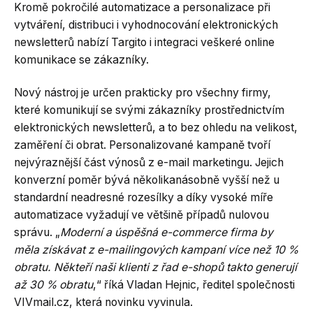
Kromě pokročilé automatizace a personalizace při
vytváření, distribuci i vyhodnocování elektronických
newsletterů nabízí Targito i integraci veškeré online
komunikace se zákazníky.
Nový nástroj je určen prakticky pro všechny firmy,
které komunikují se svými zákazníky prostřednictvím
elektronických newsletterů, a to bez ohledu na velikost,
zaměření či obrat. Personalizované kampaně tvoří
nejvýraznější část výnosů z e-mail marketingu. Jejich
konverzní poměr bývá několikanásobně vyšší než u
standardní neadresné rozesílky a díky vysoké míře
automatizace vyžadují ve většině případů nulovou
správu. „
Moderní a úspěšná e-commerce firma by
měla získávat z e-mailingových kampaní více než 10 %
obratu. Někteří naši klienti z řad e-shopů takto generují
až 30 % obratu
,“ říká Vladan Hejnic, ředitel společnosti
VIVmail.cz, která novinku vyvinula.