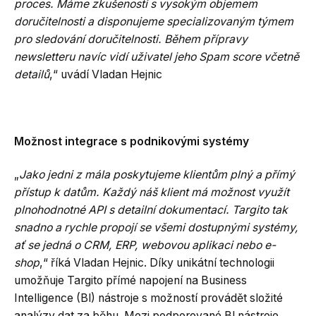
proces. Máme zkušenosti s vysokým objemem
doručitelnosti a disponujeme specializovaným týmem
pro sledování doručitelnosti. Během přípravy
newsletteru navíc vidí uživatel jeho Spam score včetně
detailů
,“ uvádí Vladan Hejnic
Možnost integrace s podnikovými systémy
„
Jako jedni z mála poskytujeme klientům plný a přímý
přístup k datům. Každý náš klient má možnost využít
plnohodnotné API s detailní dokumentací. Targito tak
snadno a rychle propojí se všemi dostupnými systémy,
ať se jedná o CRM, ERP, webovou aplikaci nebo e-
shop
,“ říká Vladan Hejnic. Díky unikátní technologii
umožňuje Targito přímé napojení na Business
Intelligence (Bl) nástroje s možností provádět složité
analýzy dat za běhu. Mezi podporované Bl nástroje