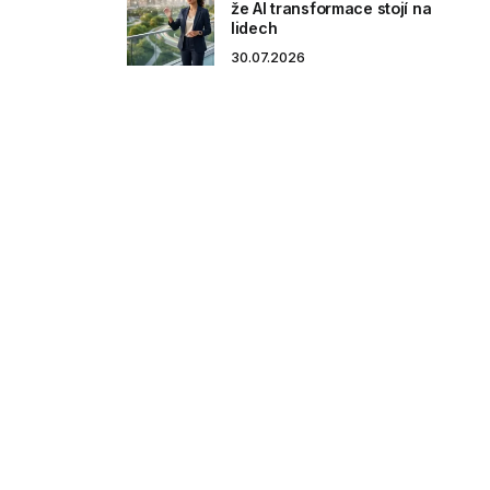
že AI transformace stojí na
lidech
30.07.2026