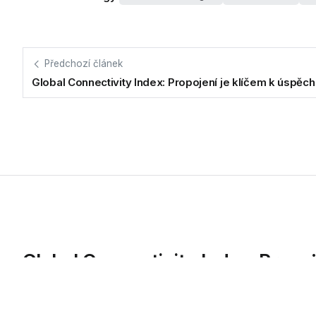
Předchozí článek
Global Connectivity Index: Propojení je klíčem k úspěch
Global Connectivity Index: Propo
Společnost Huawei, přední světový dodavatel informačních a 