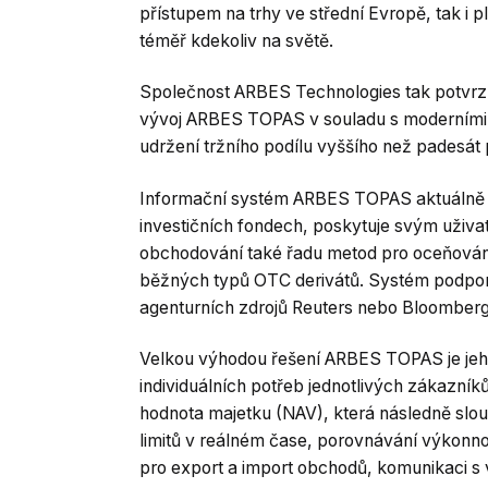
přístupem na trhy ve střední Evropě, tak i
téměř kdekoliv na světě.
Společnost ARBES Technologies tak potvrzuje
vývoj ARBES TOPAS v souladu s moderními 
udržení tržního podílu vyššího než padesát 
Informační systém ARBES TOPAS aktuálně 
investičních fondech, poskytuje svým uživat
obchodování také řadu metod pro oceňování
běžných typů OTC derivátů. Systém podpor
agenturních zdrojů Reuters nebo Bloomberg
Velkou výhodou řešení ARBES TOPAS je jeho 
individuálních potřeb jednotlivých zákazní
hodnota majetku (NAV), která následně slou
limitů v reálném čase, porovnávání výkonnos
pro export a import obchodů, komunikaci s