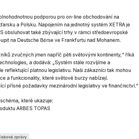
lnohodnotnou podporou pro on-line obchodování na
ďarsku a Polsku. Napojením na jednotný systém XETRA je
obsluhovat také zbývající trhy v rámci středoevropské
oupit na Deutsche Börse ve Frankfurtu nad Mohanem.
ků zvučných jmen napříč pěti světovými kontinenty,“ říká
chnologies, a dodává: „Systém stále rozvíjíme a
eflektující platnou legislativu. Naši zákazníci tak mohou
 a funkcionality, které světové burzy nabízejí.
í přísné požadavky mezinárodní legislativy ve finančnictví.“
 schéma, které ukazuje:
 produktu ARBES TOPAS
iskové zprávy