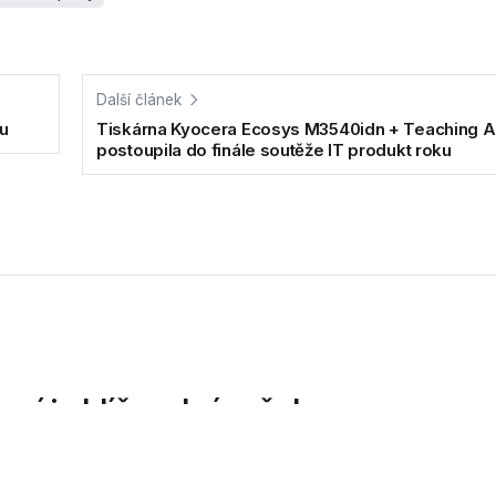
Další článek
u
Tiskárna Kyocera Ecosys M3540idn + Teaching A
postoupila do finále soutěže IT produkt roku
jení je klíčem k úspěchu
komunikačních řešení, zveřejňuje svůj...