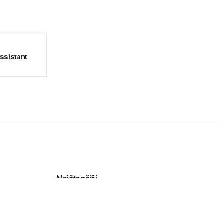
ssistant
Nejčtenější
TP-Link Tapo L901-6
přináší chytré osvětlení s
dvojicí senzorů