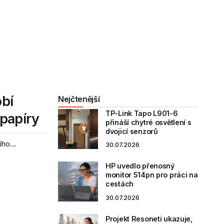
obí
Nejčtenější
TP-Link Tapo L901-6
papíry
přináší chytré osvětlení s
dvojicí senzorů
ho...
30.07.2026
HP uvedlo přenosný
monitor 514pn pro práci na
cestách
30.07.2026
Projekt Resoneti ukazuje,