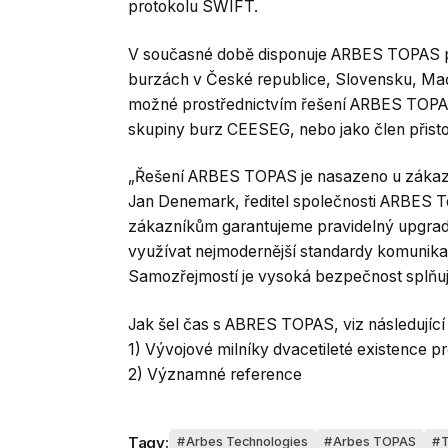
protokolu SWIFT.
V současné době disponuje ARBES TOPAS p
burzách v České republice, Slovensku, Ma
možné prostřednictvím řešení ARBES TOPAS 
skupiny burz CEESEG, nebo jako člen přist
„Řešení ARBES TOPAS je nasazeno u zákazní
Jan Denemark, ředitel společnosti ARBES Te
zákazníkům garantujeme pravidelný upgrade r
využívat nejmodernější standardy komunikace
Samozřejmostí je vysoká bezpečnost splňujíc
Jak šel čas s ABRES TOPAS, viz následující
1) Vývojové milníky dvacetileté existence
2) Významné reference
Tagy:
Arbes Technologies
Arbes TOPAS
T