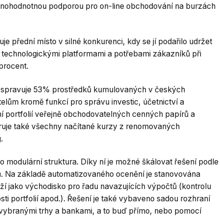
 plnohodnotnou podporou pro on-line obchodování na burzách
 přední místo v silné konkurenci, kdy se jí podařilo udržet
technologickými platformami a potřebami zákazníků při
procent.
spravuje 53% prostředků kumulovaných v českých
elům kromě funkcí pro správu investic, účetnictví a
 portfolií veřejně obchodovatelných cenných papírů a
uje také všechny načítané kurzy z renomovaných
.
modulární struktura. Díky ní je možné škálovat řešení podle
ků. Na základě automatizovaného ocenění je stanovována
ží jako východisko pro řadu navazujících výpočtů (kontrolu
ti portfolií apod.). Řešení je také vybaveno sadou rozhraní
 vybranými trhy a bankami, a to buď přímo, nebo pomocí