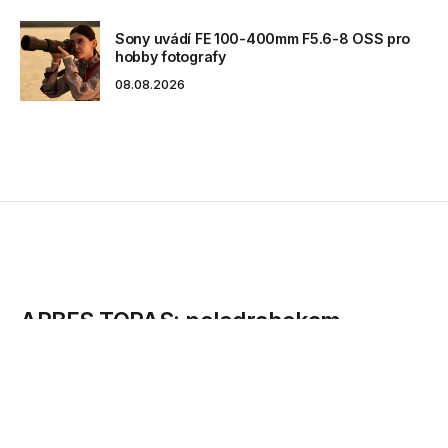
Sony uvádí FE 100-400mm F5.6-8 OSS pro
hobby fotografy
08.08.2026
ARBES TOPAS: polodrahokam
společnosti ARBES, který již 20 let
zdobí vybroušené diamanty
informačních systémů obchodníků s
cennými papíry