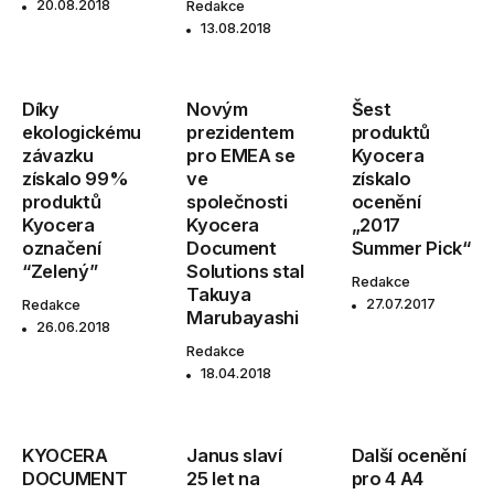
20.08.2018
Redakce
13.08.2018
Díky
Novým
Šest
ekologickému
prezidentem
produktů
závazku
pro EMEA se
Kyocera
získalo 99%
ve
získalo
produktů
společnosti
ocenění
Kyocera
Kyocera
„2017
označení
Document
Summer Pick“
“Zelený”
Solutions stal
Redakce
Takuya
27.07.2017
Redakce
Marubayashi
26.06.2018
Redakce
18.04.2018
KYOCERA
Janus slaví
Další ocenění
DOCUMENT
25 let na
pro 4 A4