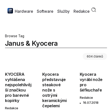
Hardware
Software
Služby
Redakce
Browse Tag
Janus & Kyocera
604 článků
KYOCERA
Kyocera
Kyocera
vyhlášena
představuje
vyrábí nože
nejspolehlivěj
steakové
pro
ší značkou
nože s
šéfkuchaře
pro barevné
ostrými
Redakce
kopírky
keramickými
16.07.2018
čepelemi
Redakce