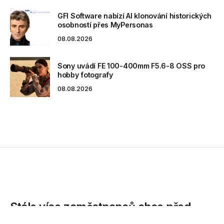
GFI Software nabízí AI klonování historických
osobností přes MyPersonas
08.08.2026
Sony uvádí FE 100-400mm F5.6-8 OSS pro
hobby fotografy
08.08.2026
Stále více zaměstnanců chce před
podpisem smlouvy vidět své budoucí