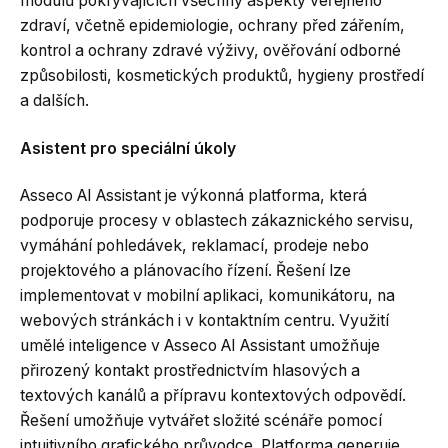
modulů pokrývajících všechny aspekty veřejného
zdraví, včetně epidemiologie, ochrany před zářením,
kontrol a ochrany zdravé výživy, ověřování odborné
způsobilosti, kosmetických produktů, hygieny prostředí
a dalších.
Asistent pro speciální úkoly
Asseco AI Assistant je výkonná platforma, která
podporuje procesy v oblastech zákaznického servisu,
vymáhání pohledávek, reklamací, prodeje nebo
projektového a plánovacího řízení. Řešení lze
implementovat v mobilní aplikaci, komunikátoru, na
webových stránkách i v kontaktním centru. Využití
umělé inteligence v Asseco AI Assistant umožňuje
přirozený kontakt prostřednictvím hlasových a
textových kanálů a přípravu kontextových odpovědí.
Řešení umožňuje vytvářet složité scénáře pomocí
intuitivního grafického průvodce. Platforma generuje