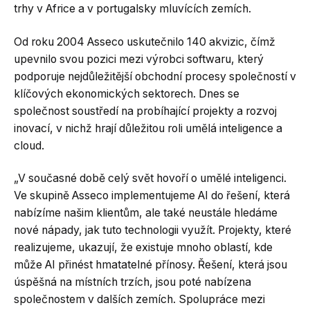
trhy v Africe a v portugalsky mluvících zemích.
Od roku 2004 Asseco uskutečnilo 140 akvizic, čímž
upevnilo svou pozici mezi výrobci softwaru, který
podporuje nejdůležitější obchodní procesy společností v
klíčových ekonomických sektorech. Dnes se
společnost soustředí na probíhající projekty a rozvoj
inovací, v nichž hrají důležitou roli umělá inteligence a
cloud.
„V současné době celý svět hovoří o umělé inteligenci.
Ve skupině Asseco implementujeme AI do řešení, která
nabízíme našim klientům, ale také neustále hledáme
nové nápady, jak tuto technologii využít. Projekty, které
realizujeme, ukazují, že existuje mnoho oblastí, kde
může AI přinést hmatatelné přínosy. Řešení, která jsou
úspěšná na místních trzích, jsou poté nabízena
společnostem v dalších zemích. Spolupráce mezi