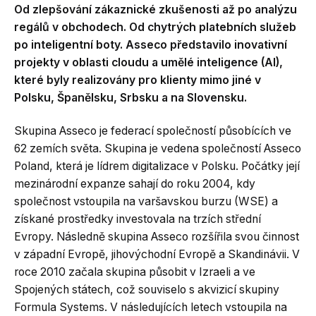
Od zlepšování zákaznické zkušenosti až po analýzu
regálů v obchodech. Od chytrých platebních služeb
po inteligentní boty. Asseco představilo inovativní
projekty v oblasti cloudu a umělé inteligence (AI),
které byly realizovány pro klienty mimo jiné v
Polsku, Španělsku, Srbsku a na Slovensku.
Skupina Asseco je federací společností působících ve
62 zemích světa. Skupina je vedena společností Asseco
Poland, která je lídrem digitalizace v Polsku. Počátky její
mezinárodní expanze sahají do roku 2004, kdy
společnost vstoupila na varšavskou burzu (WSE) a
získané prostředky investovala na trzích střední
Evropy. Následně skupina Asseco rozšířila svou činnost
v západní Evropě, jihovýchodní Evropě a Skandinávii. V
roce 2010 začala skupina působit v Izraeli a ve
Spojených státech, což souviselo s akvizicí skupiny
Formula Systems. V následujících letech vstoupila na