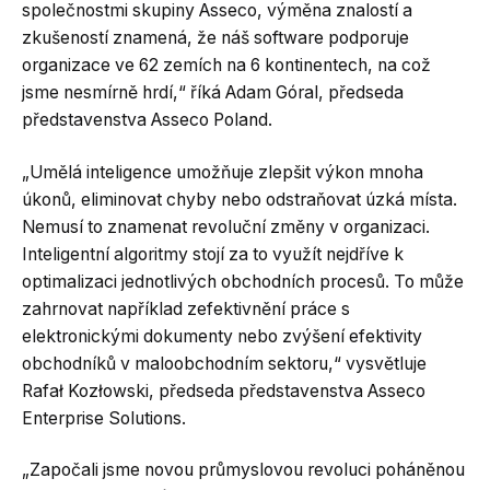
společnostmi skupiny Asseco, výměna znalostí a
zkušeností znamená, že náš software podporuje
organizace ve 62 zemích na 6 kontinentech, na což
jsme nesmírně hrdí,“ říká Adam Góral, předseda
představenstva Asseco Poland.
„Umělá inteligence umožňuje zlepšit výkon mnoha
úkonů, eliminovat chyby nebo odstraňovat úzká místa.
Nemusí to znamenat revoluční změny v organizaci.
Inteligentní algoritmy stojí za to využít nejdříve k
optimalizaci jednotlivých obchodních procesů. To může
zahrnovat například zefektivnění práce s
elektronickými dokumenty nebo zvýšení efektivity
obchodníků v maloobchodním sektoru,“ vysvětluje
Rafał Kozłowski, předseda představenstva Asseco
Enterprise Solutions.
„Započali jsme novou průmyslovou revoluci poháněnou