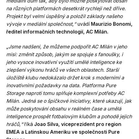
mediální dům tak, aby bylo možné poskytovat obsah
na různých platformách desetkrát rychleji než dříve.
Projekt byl velmi úspěšný a položil základy našeho
vývoje v mediální společnost,“
uvádí
Maurizio Bonomi,
ředitel informačních technologií, AC Milán.
„
Jsme nadšeni, že můžeme podpořit AC Milán v jeho
misi: změnit způsob, jakým se spojuje s fanoušky, i
jeho vysoce inovativní využití umělé inteligence ke
zlepšení výkonu hráčů ve všech oblastech. Starší
úložiště klubu nedokázalo držet krok s moderními a
inovativními požadavky na data. Platforma Pure
Storage naproti tomu splňuje komplexní potřeby AC
Milán. Jedná se o špičkové iniciativy, které ukazují, jak
může poskytování obsahu v reálném čase a umělá
inteligence prospět fotbalovým klubům a pohodě jejich
hráčů,“
říká
Joao Silva, viceprezident pro region
EMEA a Latinskou Ameriku ve společnosti Pure