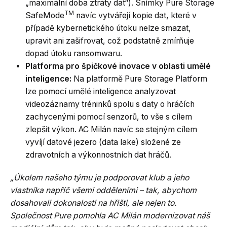
„maximální doba ztráty dat“). Snímky Pure Storage
TM
SafeMode
navíc vytvářejí kopie dat, které v
případě kybernetického útoku nelze smazat,
upravit ani zašifrovat, což podstatně zmírňuje
dopad útoku ransomwaru.
Platforma pro špičkové inovace v oblasti umělé
inteligence:
Na platformě Pure Storage Platform
lze pomocí umělé inteligence analyzovat
videozáznamy tréninků spolu s daty o hráčích
zachycenými pomocí senzorů, to vše s cílem
zlepšit výkon. AC Milán navíc se stejným cílem
vyvíjí datové jezero (data lake) složené ze
zdravotních a výkonnostních dat hráčů.
„Úkolem našeho týmu je podporovat klub a jeho
vlastníka napříč všemi odděleními – tak, abychom
dosahovali dokonalosti na hřišti, ale nejen to.
Společnost Pure pomohla AC Milán modernizovat náš