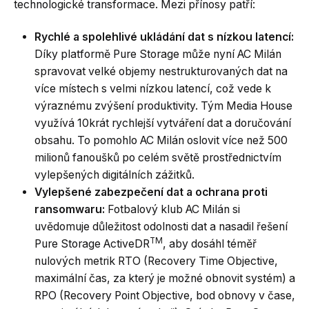
technologické transformace. Mezi přínosy patří:
Rychlé a spolehlivé ukládání dat s nízkou latencí:
Díky platformě Pure Storage může nyní AC Milán
spravovat velké objemy nestrukturovaných dat na
více místech s velmi nízkou latencí, což vede k
výraznému zvýšení produktivity. Tým Media House
využívá 10krát rychlejší vytváření dat a doručování
obsahu. To pomohlo AC Milán oslovit více než 500
milionů fanoušků po celém světě prostřednictvím
vylepšených digitálních zážitků.
Vylepšené zabezpečení dat a ochrana proti
ransomwaru:
Fotbalový klub AC Milán si
uvědomuje důležitost odolnosti dat a nasadil řešení
TM
Pure Storage ActiveDR
, aby dosáhl téměř
nulových metrik RTO (Recovery Time Objective,
maximální čas, za který je možné obnovit systém) a
RPO (Recovery Point Objective, bod obnovy v čase,