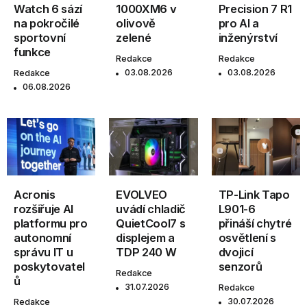
Watch 6 sází
1000XM6 v
Precision 7 R1
na pokročilé
olivově
pro AI a
sportovní
zelené
inženýrství
funkce
Redakce
Redakce
03.08.2026
03.08.2026
Redakce
06.08.2026
Acronis
EVOLVEO
TP-Link Tapo
rozšiřuje AI
uvádí chladič
L901-6
platformu pro
QuietCool7 s
přináší chytré
autonomní
displejem a
osvětlení s
správu IT u
TDP 240 W
dvojicí
poskytovatel
senzorů
Redakce
ů
31.07.2026
Redakce
30.07.2026
Redakce