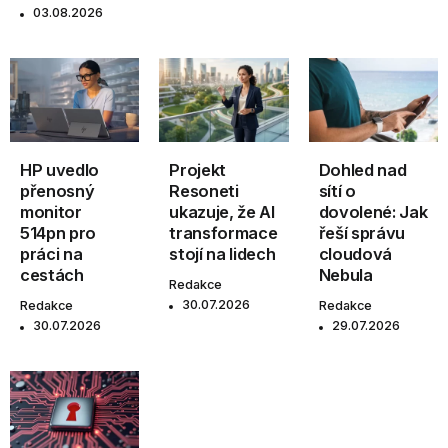
03.08.2026
HP uvedlo
Projekt
Dohled nad
přenosný
Resoneti
sítí o
monitor
ukazuje, že AI
dovolené: Jak
514pn pro
transformace
řeší správu
práci na
stojí na lidech
cloudová
cestách
Nebula
Redakce
30.07.2026
Redakce
Redakce
30.07.2026
29.07.2026