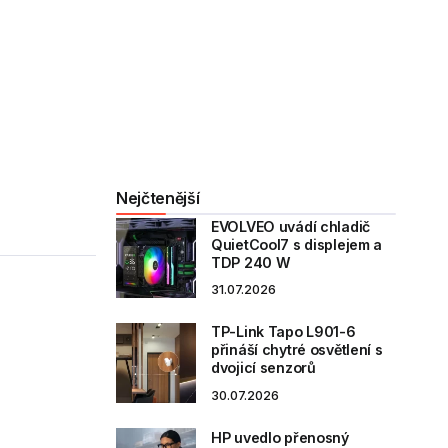
Nejčtenější
EVOLVEO uvádí chladič
QuietCool7 s displejem a
TDP 240 W
31.07.2026
TP-Link Tapo L901-6
přináší chytré osvětlení s
dvojicí senzorů
30.07.2026
HP uvedlo přenosný