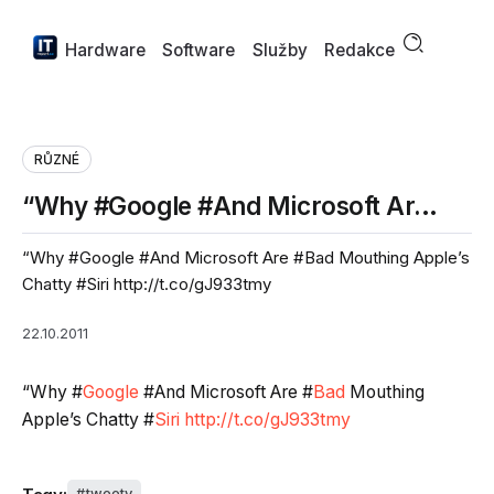
Hardware
Software
Služby
Redakce
RŮZNÉ
“Why #Google #And Microsoft Ar…
“Why #Google #And Microsoft Are #Bad Mouthing Apple’s
Chatty #Siri http://t.co/gJ933tmy
22.10.2011
“Why #
Google
#And Microsoft Are #
Bad
Mouthing
Apple’s Chatty #
Siri
http://t.co/gJ933tmy
tweety