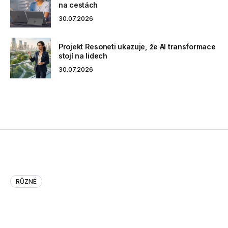
na cestách
30.07.2026
Projekt Resoneti ukazuje, že AI transformace
stojí na lidech
30.07.2026
RŮZNÉ
History of Stuxnet on Wired ht…
History of Stuxnet on Wired http://t.co/Wq54qbFJ Woot!