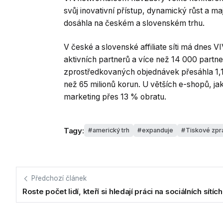
svůj inovativní přístup, dynamický růst a ma
dosáhla na českém a slovenském trhu.
V české a slovenské affiliate síti má dnes 
aktivních partnerů a více než 14 000 partn
zprostředkovaných objednávek přesáhla 1,1 
než 65 milionů korun. U větších e-shopů, jako
marketing přes 13 % obratu.
Tagy:
americký trh
expanduje
Tiskové zpr
Předchozí článek
Roste počet lidí, kteří si hledají práci na sociálních sítích