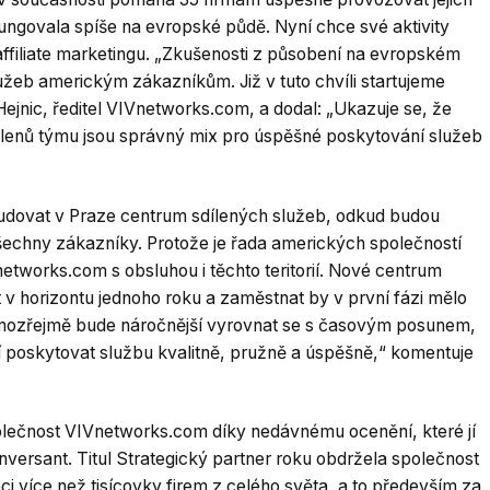
fungovala spíše na evropské půdě. Nyní chce své aktivity
u affiliate marketingu. „Zkušenosti z působení na evropském
užeb americkým zákazníkům. Již v tuto chvíli startujeme
Hejnic, ředitel VIVnetworks.com, a dodal: „Ukazuje se, že
ta členů týmu jsou správný mix pro úspěšné poskytování služeb
budovat v Praze centrum sdílených služeb, odkud budou
echny zákazníky. Protože je řada amerických společností
Vnetworks.com s obsluhou i těchto teritorií. Nové centrum
 v horizontu jednoho roku a zaměstnat by v první fázi mělo
amozřejmě bude náročnější vyrovnat se s časovým posunem,
poskytovat službu kvalitně, pružně a úspěšně,“ komentuje
lečnost VIVnetworks.com díky nedávnému ocenění, které jí
Conversant. Titul Strategický partner roku obdržela společnost
více než tisícovky firem z celého světa, a to především za