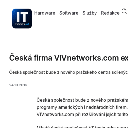
Hardware
Software
Služby
Redakce
Česká firma VIVnetworks.com ex
Česká společnost bude z nového pražského centra sdílených 
24.10.2016
Česká společnost bude z nového pražského c
programy amerických i nadnárodních firem. 
VIVnetworks.com při rozšiřování jejich teri
Mladá česká společnost VIVnetworks.com v