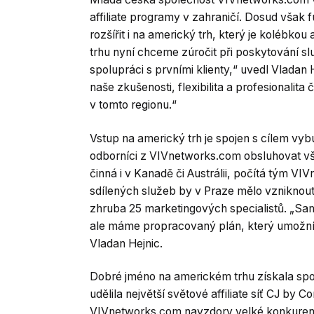
affiliate programy v zahraničí. Dosud však 
rozšířit i na americký trh, který je kolébko
trhu nyní chceme zúročit při poskytování sl
spolupráci s prvními klienty,“ uvedl Vladan 
naše zkušenosti, flexibilita a profesionali
v tomto regionu.“
Vstup na americký trh je spojen s cílem vy
odborníci z VIVnetworks.com obsluhovat vš
činná i v Kanadě či Austrálii, počítá tým VI
sdílených služeb by v Praze mělo vzniknout
zhruba 25 marketingových specialistů. „S
ale máme propracovaný plán, který umožní 
Vladan Hejnic.
Dobré jméno na americkém trhu získala spo
udělila největší světové affiliate síť CJ by 
VIVnetworks.com navzdory velké konkurenci 