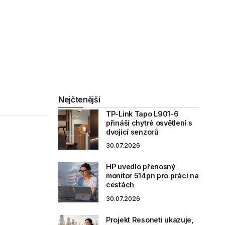
Nejčtenější
TP-Link Tapo L901-6
přináší chytré osvětlení s
dvojicí senzorů
30.07.2026
HP uvedlo přenosný
monitor 514pn pro práci na
cestách
30.07.2026
Projekt Resoneti ukazuje,