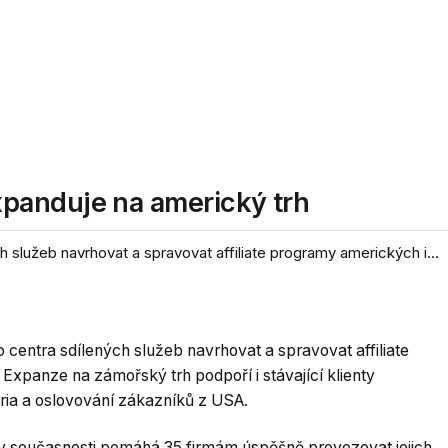
panduje na americký trh
služeb navrhovat a spravovat affiliate programy amerických i...
entra sdílených služeb navrhovat a spravovat affiliate
Expanze na zámořský trh podpoří i stávající klienty
toria a oslovování zákazníků z USA.
 současnosti pomáhá 35 firmám úspěšně provozovat jejich