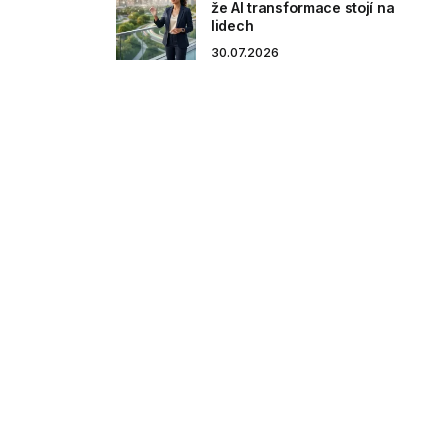
že AI transformace stojí na
lidech
30.07.2026