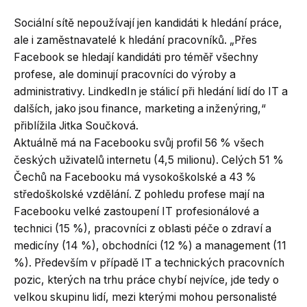
Sociální sítě nepoužívají jen kandidáti k hledání práce,
ale i zaměstnavatelé k hledání pracovníků. „Přes
Facebook se hledají kandidáti pro téměř všechny
profese, ale dominují pracovníci do výroby a
administrativy. LindkedIn je stálicí při hledání lidí do IT a
dalších, jako jsou finance, marketing a inženýring,“
přiblížila Jitka Součková.
Aktuálně má na Facebooku svůj profil 56 % všech
českých uživatelů internetu (4,5 milionu). Celých 51 %
Čechů na Facebooku má vysokoškolské a 43 %
středoškolské vzdělání. Z pohledu profese mají na
Facebooku velké zastoupení IT profesionálové a
technici (15 %), pracovníci z oblasti péče o zdraví a
medicíny (14 %), obchodníci (12 %) a management (11
%). Především v případě IT a technických pracovních
pozic, kterých na trhu práce chybí nejvíce, jde tedy o
velkou skupinu lidí, mezi kterými mohou personalisté