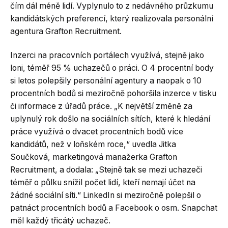
čím dál méně lidí. Vyplynulo to z nedávného průzkumu
kandidátských preferencí, který realizovala personální
agentura Grafton Recruitment.
Inzerci na pracovních portálech využívá, stejně jako
loni, téměř 95 % uchazečů o práci. O 4 procentní body
si letos polepšily personální agentury a naopak o 10
procentních bodů si meziročně pohoršila inzerce v tisku
či informace z úřadů práce. „K největší změně za
uplynulý rok došlo na sociálních sítích, které k hledání
práce využívá o dvacet procentních bodů více
kandidátů, než v loňském roce,“ uvedla Jitka
Součková, marketingová manažerka Grafton
Recruitment, a dodala: „Stejně tak se mezi uchazeči
téměř o půlku snížil počet lidí, kteří nemají účet na
žádné sociální síti.“ LinkedIn si meziročně polepšil o
patnáct procentních bodů a Facebook o osm. Snapchat
měl každý třicátý uchazeč.