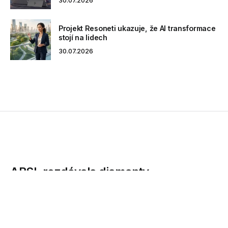
30.07.2026
Projekt Resoneti ukazuje, že AI transformace
stojí na lidech
30.07.2026
ABSL rozdávala diamanty
nejúspěšnějším firmám z oboru
podnikových služeb
Na 4. výroční konferenci asociace ABSL byla předána