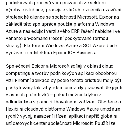
podnikových procesů v organizacích ze sektoru
výroby, distribuce, prodeje a služeb, oznámila uzavření
strategické aliance se společností Microsoft. Epicor na
základě této spolupráce použije platformu Windows
Azure a následující verzi svého ERP řešení nabídne i ve
variantě on-demand (řešení poskytované formou
služby). Platforem Windows Azure a SQL Azure bude
využívat i architektura Epicor ICE Business.
Společnosti Epicor a Microsoft sdílejí v oblasti cloud
computingu a tvorby podnikových aplikací obdobnou
vizi. Firemní aplikace by podle tohoto přístupu měly být
poskytovány tak, aby lidem umožnily pracovat dle jejich
vlastních požadavků – pokud možno kdykoliv,
odkudkoliv a s pomocí libovolného zařízení. Otevřená a
flexibilní cloudová platforma Windows Azure umožňuje
rychlý vývoj, nasazení i řízení aplikací napříč globální
sítí datových center společnosti Microsoft. Použít lze