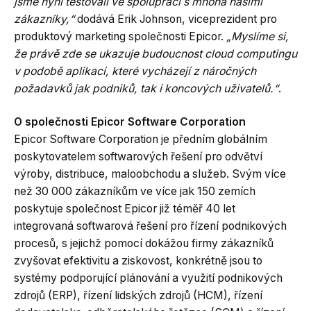
jsme nyní testovali ve spolupráci s mnoha našimi
zákazníky,“
dodává Erik Johnson, viceprezident pro
produktový marketing společnosti Epicor.
„Myslíme si,
že právě zde se ukazuje budoucnost cloud computingu
v podobě aplikací, které vycházejí z náročných
požadavků jak podniků, tak i koncových uživatelů.“
.
O společnosti Epicor Software Corporation
Epicor Software Corporation je předním globálním
poskytovatelem softwarových řešení pro odvětví
výroby, distribuce, maloobchodu a služeb. Svým více
než 30 000 zákazníkům ve více jak 150 zemích
poskytuje společnost Epicor již téměř 40 let
integrovaná softwarová řešení pro řízení podnikových
procesů, s jejichž pomocí dokážou firmy zákazníků
zvyšovat efektivitu a ziskovost, konkrétně jsou to
systémy podporující plánování a využití podnikových
zdrojů (ERP), řízení lidských zdrojů (HCM), řízení