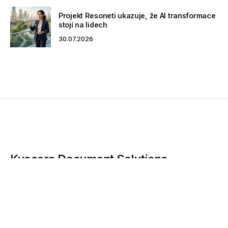
Projekt Resoneti ukazuje, že AI transformace
stojí na lidech
30.07.2026
Kyocera Document Solutions
podporuje MS v ledním hokeji IIHF
2012
Již třetím rokem je společnost Kyocera Document
Solutions, přední světový dodavatel tiskáren a