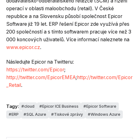
dodavatelsko-odběratelského řetězce (SCM) a řízení
operací v oblasti maloobchodu (retail). V České
republice a na Slovensku působí společnost Epicor
Software již 19 let. ERP řešení Epicor zde využívá přes
200 společností a s tímto softwarem pracuje více než 3
000 koncových uživatelů. Více informací naleznete na
www.epicor.cz
.
Následujte Epicor na Twitteru:
https://twitter.com/Epicor
;
http://twitter.com/EpicorEMEA
;
http://twitter.com/Epicor
_Retail
.
Tagy:
cloud
Epicor ICE Business
Epicor Software
ERP
SQL Azure
Tiskové zprávy
Windows Azure