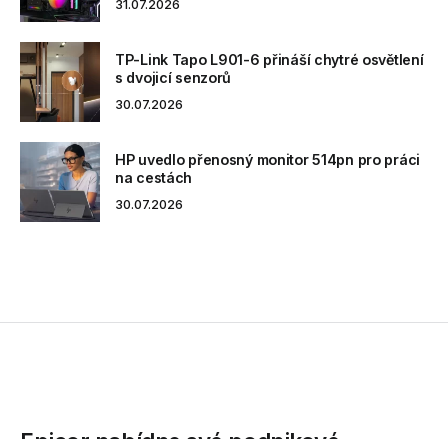
31.07.2026
TP-Link Tapo L901-6 přináší chytré osvětlení
s dvojicí senzorů
30.07.2026
HP uvedlo přenosný monitor 514pn pro práci
na cestách
30.07.2026
Epicor nabídne své podnikové