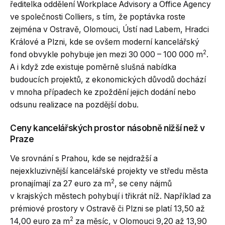
ředitelka oddělení Workplace Advisory a Office Agency
ve společnosti Colliers, s tím, že poptávka roste
zejména v Ostravě, Olomouci, Ústí nad Labem, Hradci
Králové a Plzni, kde se ovšem moderní kancelářský
2
fond obvykle pohybuje jen mezi 30 000 – 100 000 m
.
A i když zde existuje poměrně slušná nabídka
budoucích projektů, z ekonomických důvodů dochází
v mnoha případech ke zpoždění jejich dodání nebo
odsunu realizace na pozdější dobu.
Ceny kancelářských prostor násobně nižší než v
Praze
Ve srovnání s Prahou, kde se nejdražší a
nejexkluzivnější kancelářské projekty ve středu města
2
pronajímají za 27 euro za m
, se ceny nájmů
v krajských městech pohybují i třikrát níž. Například za
prémiové prostory v Ostravě či Plzni se platí 13,50 až
2
14,00 euro za m
za měsíc, v Olomouci 9,20 až 13,90