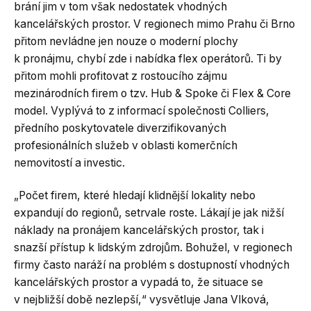
brání jim v tom však nedostatek vhodných
kancelářských prostor. V regionech mimo Prahu či Brno
přitom nevládne jen nouze o moderní plochy
k pronájmu, chybí zde i nabídka flex operátorů. Ti by
přitom mohli profitovat z rostoucího zájmu
mezinárodních firem o tzv. Hub & Spoke či Flex & Core
model. Vyplývá to z informací společnosti Colliers,
předního poskytovatele diverzifikovaných
profesionálních služeb v oblasti komerčních
nemovitostí a investic.
„Počet firem, které hledají klidnější lokality nebo
expandují do regionů, setrvale roste. Lákají je jak nižší
náklady na pronájem kancelářských prostor, tak i
snazší přístup k lidským zdrojům. Bohužel, v regionech
firmy často naráží na problém s dostupností vhodných
kancelářských prostor a vypadá to, že situace se
v nejbližší době nezlepší,“ vysvětluje Jana Vlková,