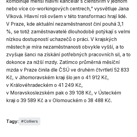
kombinuje menší hlavní kancelář s členstvím v jednom
nebo více co-workingových centrech,” vysvětluje Jana
Vlková. Hlavní roli ovšem v této transformaci hrají lidé.
V Praze, kde aktuální nezaměstnanost činí pouhá 3,1
%, se totiž zaměstnavatelé dlouhodobě potýkají s velmi
nízkou dostupností uchazečů o práci. V krajských
městech je míra nezaměstnanosti obvykle vyšší, a to
zvyšuje šanci na získání potřebných pracovních sil, a to
dokonce za nižší mzdy. Zatímco průměrná měsíční
mzda v Praze činila dle ČSÚ ve druhém čtvrtletí 52 833
Kč, v Jihomoravském kraji šlo jen o 41 912 Kč,
v Královéhradeckém o 41 249 Kč,
v Moravskoslezském pak o 39 108 Kč, v Ústeckém
kraji o 39 589 Kč a v Olomouckém o 38 488 Kč.
Tagy:
Colliers