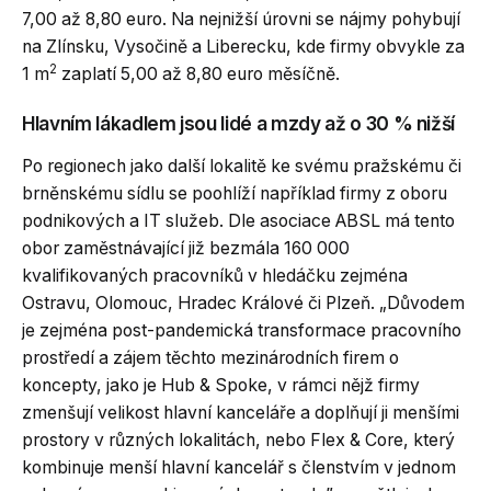
7,00 až 8,80 euro. Na nejnižší úrovni se nájmy pohybují
na Zlínsku, Vysočině a Liberecku, kde firmy obvykle za
2
1 m
zaplatí 5,00 až 8,80 euro měsíčně.
Hlavním lákadlem jsou lidé a mzdy až o 30 % nižší
Po regionech jako další lokalitě ke svému pražskému či
brněnskému sídlu se poohlíží například firmy z oboru
podnikových a IT služeb. Dle asociace ABSL má tento
obor zaměstnávající již bezmála 160 000
kvalifikovaných pracovníků v hledáčku zejména
Ostravu, Olomouc, Hradec Králové či Plzeň. „Důvodem
je zejména post-pandemická transformace pracovního
prostředí a zájem těchto mezinárodních firem o
koncepty, jako je Hub & Spoke, v rámci nějž firmy
zmenšují velikost hlavní kanceláře a doplňují ji menšími
prostory v různých lokalitách, nebo Flex & Core, který
kombinuje menší hlavní kancelář s členstvím v jednom