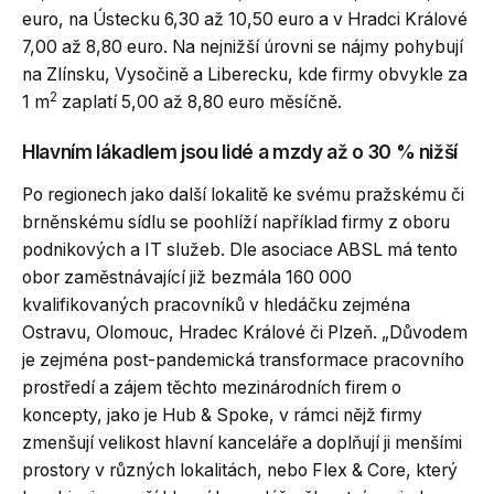
euro, na Ústecku 6,30 až 10,50 euro a v Hradci Králové
7,00 až 8,80 euro. Na nejnižší úrovni se nájmy pohybují
na Zlínsku, Vysočině a Liberecku, kde firmy obvykle za
2
1 m
zaplatí 5,00 až 8,80 euro měsíčně.
Hlavním lákadlem jsou lidé a mzdy až o 30 % nižší
Po regionech jako další lokalitě ke svému pražskému či
brněnskému sídlu se poohlíží například firmy z oboru
podnikových a IT služeb. Dle asociace ABSL má tento
obor zaměstnávající již bezmála 160 000
kvalifikovaných pracovníků v hledáčku zejména
Ostravu, Olomouc, Hradec Králové či Plzeň. „Důvodem
je zejména post-pandemická transformace pracovního
prostředí a zájem těchto mezinárodních firem o
koncepty, jako je Hub & Spoke, v rámci nějž firmy
zmenšují velikost hlavní kanceláře a doplňují ji menšími
prostory v různých lokalitách, nebo Flex & Core, který