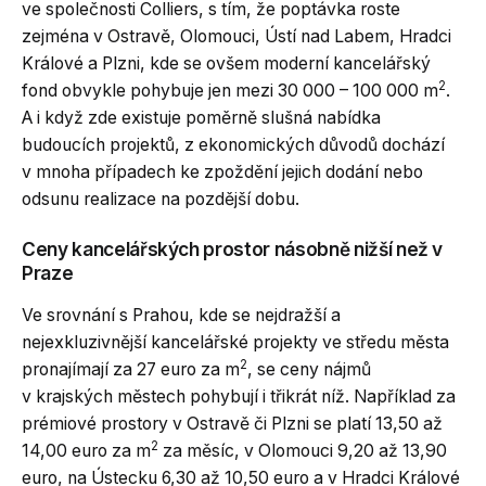
ve společnosti Colliers, s tím, že poptávka roste
zejména v Ostravě, Olomouci, Ústí nad Labem, Hradci
Králové a Plzni, kde se ovšem moderní kancelářský
2
fond obvykle pohybuje jen mezi 30 000 – 100 000 m
.
A i když zde existuje poměrně slušná nabídka
budoucích projektů, z ekonomických důvodů dochází
v mnoha případech ke zpoždění jejich dodání nebo
odsunu realizace na pozdější dobu.
Ceny kancelářských prostor násobně nižší než v
Praze
Ve srovnání s Prahou, kde se nejdražší a
nejexkluzivnější kancelářské projekty ve středu města
2
pronajímají za 27 euro za m
, se ceny nájmů
v krajských městech pohybují i třikrát níž. Například za
prémiové prostory v Ostravě či Plzni se platí 13,50 až
2
14,00 euro za m
za měsíc, v Olomouci 9,20 až 13,90
euro, na Ústecku 6,30 až 10,50 euro a v Hradci Králové