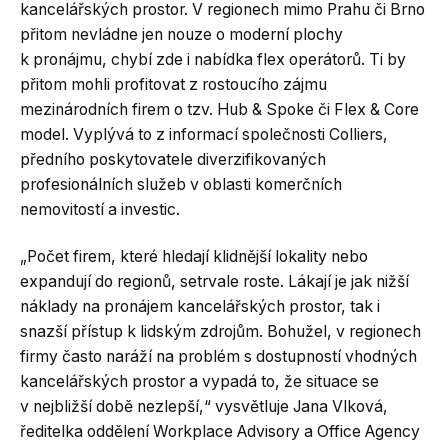
kancelářských prostor. V regionech mimo Prahu či Brno
přitom nevládne jen nouze o moderní plochy
k pronájmu, chybí zde i nabídka flex operátorů. Ti by
přitom mohli profitovat z rostoucího zájmu
mezinárodních firem o tzv. Hub & Spoke či Flex & Core
model. Vyplývá to z informací společnosti Colliers,
předního poskytovatele diverzifikovaných
profesionálních služeb v oblasti komerčních
nemovitostí a investic.
„Počet firem, které hledají klidnější lokality nebo
expandují do regionů, setrvale roste. Lákají je jak nižší
náklady na pronájem kancelářských prostor, tak i
snazší přístup k lidským zdrojům. Bohužel, v regionech
firmy často naráží na problém s dostupností vhodných
kancelářských prostor a vypadá to, že situace se
v nejbližší době nezlepší,“ vysvětluje Jana Vlková,
ředitelka oddělení Workplace Advisory a Office Agency