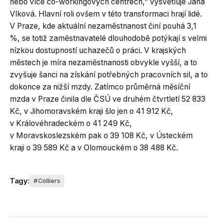
nebo více co-workingových centrech,” vysvětluje Jana
Vlková. Hlavní roli ovšem v této transformaci hrají lidé.
V Praze, kde aktuální nezaměstnanost činí pouhá 3,1
%, se totiž zaměstnavatelé dlouhodobě potýkají s velmi
nízkou dostupností uchazečů o práci. V krajských
městech je míra nezaměstnanosti obvykle vyšší, a to
zvyšuje šanci na získání potřebných pracovních sil, a to
dokonce za nižší mzdy. Zatímco průměrná měsíční
mzda v Praze činila dle ČSÚ ve druhém čtvrtletí 52 833
Kč, v Jihomoravském kraji šlo jen o 41 912 Kč,
v Královéhradeckém o 41 249 Kč,
v Moravskoslezském pak o 39 108 Kč, v Ústeckém
kraji o 39 589 Kč a v Olomouckém o 38 488 Kč.
Tagy:
Colliers