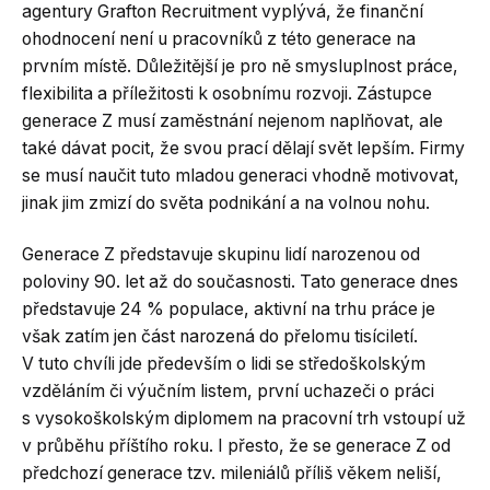
agentury Grafton Recruitment vyplývá, že finanční
ohodnocení není u pracovníků z této generace na
prvním místě. Důležitější je pro ně smysluplnost práce,
flexibilita a příležitosti k osobnímu rozvoji. Zástupce
generace Z musí zaměstnání nejenom naplňovat, ale
také dávat pocit, že svou prací dělají svět lepším. Firmy
se musí naučit tuto mladou generaci vhodně motivovat,
jinak jim zmizí do světa podnikání a na volnou nohu.
Generace Z představuje skupinu lidí narozenou od
poloviny 90. let až do současnosti. Tato generace dnes
představuje 24 % populace, aktivní na trhu práce je
však zatím jen část narozená do přelomu tisíciletí.
V tuto chvíli jde především o lidi se středoškolským
vzděláním či výučním listem, první uchazeči o práci
s vysokoškolským diplomem na pracovní trh vstoupí už
v průběhu příštího roku. I přesto, že se generace Z od
předchozí generace tzv. mileniálů příliš věkem neliší,