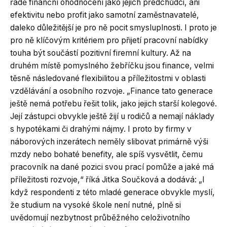
řadě finanční ohodnocení jako jejich předchůdci, ani
efektivitu nebo profit jako samotní zaměstnavatelé,
daleko důležitější je pro ně pocit smysluplnosti. I proto je
pro ně klíčovým kritériem pro přijetí pracovní nabídky
touha být součástí pozitivní firemní kultury. Až na
druhém místě pomyslného žebříčku jsou finance, velmi
těsně následované flexibilitou a příležitostmi v oblasti
vzdělávání a osobního rozvoje. „Finance tato generace
ještě nemá potřebu řešit tolik, jako jejich starší kolegové.
Její zástupci obvykle ještě žijí u rodičů a nemají náklady
s hypotékami či drahými nájmy. I proto by firmy v
náborových inzerátech neměly slibovat primárně výši
mzdy nebo bohaté benefity, ale spíš vysvětlit, čemu
pracovník na dané pozici svou prací pomůže a jaké má
příležitosti rozvoje,“ říká Jitka Součková a dodává: „I
když respondenti z této mladé generace obvykle myslí,
že studium na vysoké škole není nutné, plně si
uvědomují nezbytnost průběžného celoživotního