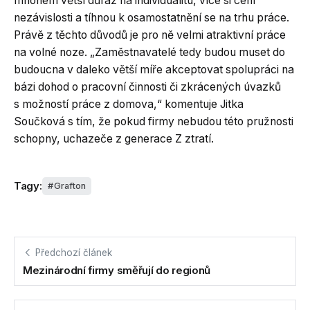
mnohem větší důraz na individualitu, více si cení
nezávislosti a tíhnou k osamostatnění se na trhu práce.
Právě z těchto důvodů je pro ně velmi atraktivní práce
na volné noze. „Zaměstnavatelé tedy budou muset do
budoucna v daleko větší míře akceptovat spolupráci na
bázi dohod o pracovní činnosti či zkrácených úvazků
s možností práce z domova,“ komentuje Jitka
Součková s tím, že pokud firmy nebudou této pružnosti
schopny, uchazeče z generace Z ztratí.
Tagy:
Grafton
Předchozí článek
Mezinárodní firmy směřují do regionů