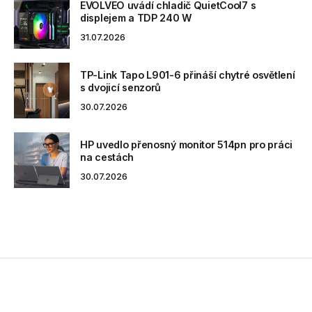
EVOLVEO uvádí chladič QuietCool7 s
displejem a TDP 240 W
31.07.2026
TP-Link Tapo L901-6 přináší chytré osvětlení
s dvojicí senzorů
30.07.2026
HP uvedlo přenosný monitor 514pn pro práci
na cestách
30.07.2026