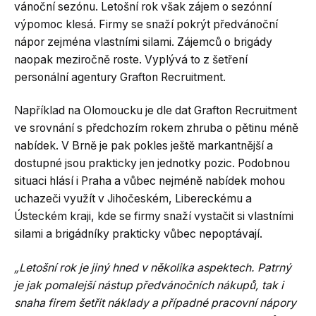
vánoční sezónu. Letošní rok však zájem o sezónní
výpomoc klesá. Firmy se snaží pokrýt předvánoční
nápor zejména vlastními silami. Zájemců o brigády
naopak meziročně roste. Vyplývá to z šetření
personální agentury Grafton Recruitment.
Například na Olomoucku je dle dat Grafton Recruitment
ve srovnání s předchozím rokem zhruba o pětinu méně
nabídek. V Brně je pak pokles ještě markantnější a
dostupné jsou prakticky jen jednotky pozic. Podobnou
situaci hlásí i Praha a vůbec nejméně nabídek mohou
uchazeči využít v Jihočeském, Libereckému a
Ústeckém kraji, kde se firmy snaží vystačit si vlastními
silami a brigádníky prakticky vůbec nepoptávají.
„Letošní rok je jiný hned v několika aspektech. Patrný
je jak pomalejší nástup předvánočních nákupů, tak i
snaha firem šetřit náklady a případné pracovní nápory