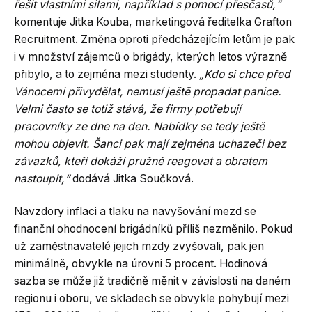
řešit vlastními silami, například s pomocí přesčasů,“
komentuje Jitka Kouba, marketingová ředitelka Grafton
Recruitment. Změna oproti předcházejícím letům je pak
i v množství zájemců o brigády, kterých letos výrazně
přibylo, a to zejména mezi studenty.
„Kdo si chce před
Vánocemi přivydělat, nemusí ještě propadat panice.
Velmi často se totiž stává, že firmy potřebují
pracovníky ze dne na den. Nabídky se tedy ještě
mohou objevit. Šanci pak mají zejména uchazeči bez
závazků, kteří dokáží pružně reagovat a obratem
nastoupit,“
dodává Jitka Součková.
Navzdory inflaci a tlaku na navyšování mezd se
finanční ohodnocení brigádníků příliš nezměnilo. Pokud
už zaměstnavatelé jejich mzdy zvyšovali, pak jen
minimálně, obvykle na úrovni 5 procent. Hodinová
sazba se může již tradičně měnit v závislosti na daném
regionu i oboru, ve skladech se obvykle pohybují mezi