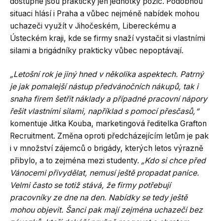
dostupné jsou prakticky jen jednotky pozic. Podobnou
situaci hlásí i Praha a vůbec nejméně nabídek mohou
uchazeči využít v Jihočeském, Libereckému a
Ústeckém kraji, kde se firmy snaží vystačit si vlastními
silami a brigádníky prakticky vůbec nepoptávají.
„Letošní rok je jiný hned v několika aspektech. Patrný
je jak pomalejší nástup předvánočních nákupů, tak i
snaha firem šetřit náklady a případné pracovní nápory
řešit vlastními silami, například s pomocí přesčasů,“
komentuje Jitka Kouba, marketingová ředitelka Grafton
Recruitment. Změna oproti předcházejícím letům je pak
i v množství zájemců o brigády, kterých letos výrazně
přibylo, a to zejména mezi studenty.
„Kdo si chce před
Vánocemi přivydělat, nemusí ještě propadat panice.
Velmi často se totiž stává, že firmy potřebují
pracovníky ze dne na den. Nabídky se tedy ještě
mohou objevit. Šanci pak mají zejména uchazeči bez