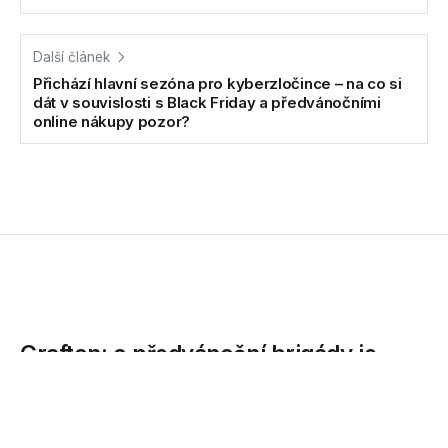
Další článek
Přichází hlavní sezóna pro kyberzločince – na co si
dát v souvislosti s Black Friday a předvánočními
online nákupy pozor?
Grafton: o předvánoční brigády je
letos nouze
Podzim je tradičně obdobím, kdy řada obchodních a