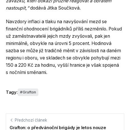
závazků, kteří dokáží pružně reagovat a obratem
nastoupit,“
dodává Jitka Součková.
Navzdory inflaci a tlaku na navyšování mezd se
finanční ohodnocení brigádníků příliš nezměnilo. Pokud
už zaměstnavatelé jejich mzdy zvyšovali, pak jen
minimálně, obvykle na úrovni 5 procent. Hodinová
sazba se může již tradičně měnit v závislosti na daném
regionu i oboru, ve skladech se obvykle pohybují mezi
150 a 220 Kč za hodinu, vyšší hranice je však spojená
s nočními směnami.
Tagy:
Grafton
Předchozí článek
Grafton: o předvánoční brigády je letos nouze