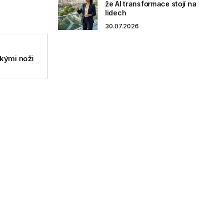
že AI transformace stojí na
lidech
30.07.2026
ckými noži