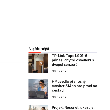
Nejčtenější
TP-Link Tapo L901-6
přináší chytré osvětlení s
dvojicí senzorů
30.07.2026
HP uvedlo přenosný
monitor 514pn pro práci na
cestách
30.07.2026
Projekt Resoneti ukazuje,