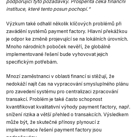
podporující tyto požadavky. Prosperita čeká finanční
instituce, které tento posun pochopí.“
Výzkum také odhalil několik klíčových problémů při
zavádění systémů payment factory. Hlavní překážkou
je odpor ke změně projevující se na lokálních úrovních.
Mnoho národních poboček nevěří, že globálně
implementované řešení bude vyhovovat jejich
specifickým potřebám.
Mnozí zaměstnanci v oblasti financí si stěžují, že
nedokáží najít čas na vypracování smysluplného plánu
pro zavedení systému pro centralizaci zpracování
transakcí. Problém je také často schopnost
kvantifikovat kvalitativní výhody payment factory, např.
snížení rizika a větší přehled o transakcích. Výsledkem
může být, že skutečné přínosy plynoucí z
implementace řešení payment factory jsou