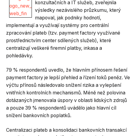
konzultačních a IT služeb, zveřejnila
výsledky nezávislého průzkumu, který
mapoval, jak podniky hodnotí,
implementují a využívají systémy pro centrální
zpracování plateb (tzv. payment factory využívané
prostřednictvím center sdílených služeb), které
centralizují veškeré firemní platby, inkasa a
pohledávky.
79 % respondentů uvedlo, že hlavním přínosem řešení
payment factory je lepší přehled a řízení toků peněz. Ve
výčtu přínosů následovalo snížení rizika a vylepšení
vnitřních kontrolních mechanismů. Méně než polovina
dotázaných jmenovala úspory v oblasti lidských zdrojů
a pouze 39 % respondentů uvádělo jako hlavní cíl
snížení bankovních poplatků.
Centralizaci plateb a konsolidaci bankovních transakcí