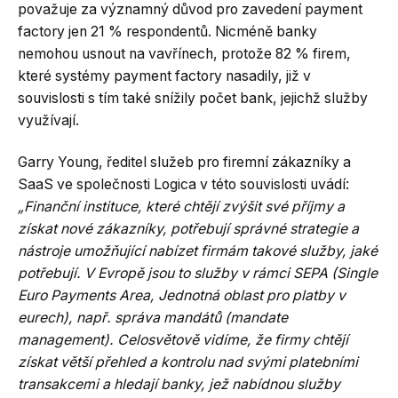
považuje za významný důvod pro zavedení payment
factory jen 21 % respondentů. Nicméně banky
nemohou usnout na vavřínech, protože 82 % firem,
které systémy payment factory nasadily, již v
souvislosti s tím také snížily počet bank, jejichž služby
využívají.
Garry Young, ředitel služeb pro firemní zákazníky a
SaaS ve společnosti Logica v této souvislosti uvádí:
„Finanční instituce, které chtějí zvýšit své příjmy a
získat nové zákazníky, potřebují správné strategie a
nástroje umožňující nabízet firmám takové služby, jaké
potřebují. V Evropě jsou to služby v rámci SEPA (Single
Euro Payments Area, Jednotná oblast pro platby v
eurech), např. správa mandátů (mandate
management). Celosvětově vidíme, že firmy chtějí
získat větší přehled a kontrolu nad svými platebními
transakcemi a hledají banky, jež nabídnou služby