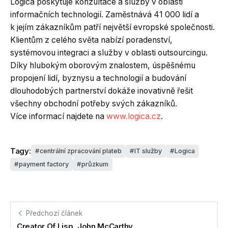
Logica poskytuje konzultace a služby v oblasti
informačních technologií. Zaměstnává 41 000 lidí a
k jejím zákazníkům patří největší evropské společnosti.
Klientům z celého světa nabízí poradenství,
systémovou integraci a služby v oblasti outsourcingu.
Díky hlubokým oborovým znalostem, úspěšnému
propojení lidí, byznysu a technologií a budování
dlouhodobých partnerství dokáže inovativně řešit
všechny obchodní potřeby svých zákazníků.
Více informací najdete na
www.logica.cz
.
Tagy:
centrální zpracování plateb
IT služby
Logica
payment factory
průzkum
Předchozí článek
Creator Of Lisp, John McCarthy…