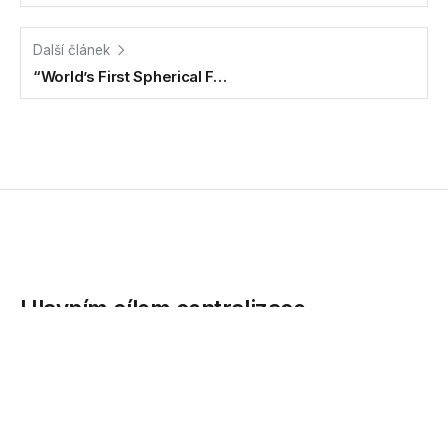
Další článek
“World’s First Spherical F…
Hlavním cílem centralizace
zpracování plateb není primárně
úspora peněz
Společnost Logica, přední dodavatel konzultačních a IT
služeb, zveřejnila výsledky nezávislého průzkumu, který