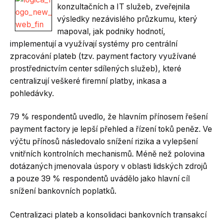
konzultačních a IT služeb, zveřejnila
výsledky nezávislého průzkumu, který
mapoval, jak podniky hodnotí,
implementují a využívají systémy pro centrální
zpracování plateb (tzv. payment factory využívané
prostřednictvím center sdílených služeb), které
centralizují veškeré firemní platby, inkasa a
pohledávky.
79 % respondentů uvedlo, že hlavním přínosem řešení
payment factory je lepší přehled a řízení toků peněz. Ve
výčtu přínosů následovalo snížení rizika a vylepšení
vnitřních kontrolních mechanismů. Méně než polovina
dotázaných jmenovala úspory v oblasti lidských zdrojů
a pouze 39 % respondentů uvádělo jako hlavní cíl
snížení bankovních poplatků.
Centralizaci plateb a konsolidaci bankovních transakcí