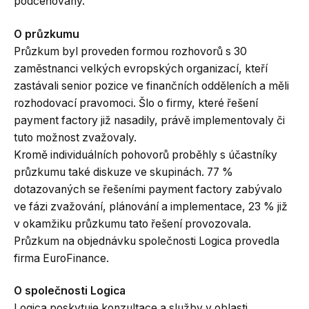
podceňovány.
O průzkumu
Průzkum byl proveden formou rozhovorů s 30
zaměstnanci velkých evropských organizací, kteří
zastávali senior pozice ve finančních odděleních a měli
rozhodovací pravomoci. Šlo o firmy, které řešení
payment factory již nasadily, právě implementovaly či
tuto možnost zvažovaly.
Kromě individuálních pohovorů proběhly s účastníky
průzkumu také diskuze ve skupinách. 77 %
dotazovaných se řešeními payment factory zabývalo
ve fázi zvažování, plánování a implementace, 23 % již
v okamžiku průzkumu tato řešení provozovala.
Průzkum na objednávku společnosti Logica provedla
firma EuroFinance.
O společnosti Logica
Logica poskytuje konzultace a služby v oblasti