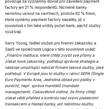
považuje za významný důvod pro zavedení payment
factory jen 21 % respondentů. Nicméně banky
nemohou usnout na vavřínech, protože 82 % firem,
které systémy payment factory nasadily, již v
souvislosti s tím také snížily počet bank, jejichž služby
využívají.
Garry Young, ředitel služeb pro firemní zákazníky a
SaaS ve společnosti Logica v této souvislosti uvádí:
„Finanční instituce, které chtějí zvýšit své příjmy a
získat nové zákazníky, potřebují správné strategie a
nástroje umožňující nabízet firmám takové služby, jaké
potřebují. V Evropě jsou to služby v rámci SEPA (Single
Euro Payments Area, Jednotná oblast pro platby v
eurech), např. správa mandátů (mandate
management). Celosvětově vidíme, že firmy chtějí
získat větší přehled a kontrolu nad svými platebními
transakcemi a hledají banky, jež nabídnou služby