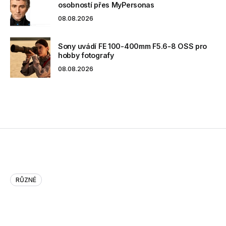
osobností přes MyPersonas
08.08.2026
Sony uvádí FE 100-400mm F5.6-8 OSS pro
hobby fotografy
08.08.2026
RŮZNÉ
HP: Leo’s out, but his strat…
HP: Leo’s out, but his strategy remains