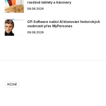
rozdává tablety a kávovary
08.08.2026
GFI Software nabízí AI klonování historických
osobností přes MyPersonas
08.08.2026
RŮZNÉ
HP Shares Tank as Meg Whitman …
HP Shares Tank as Meg Whitman Takes the Helm –