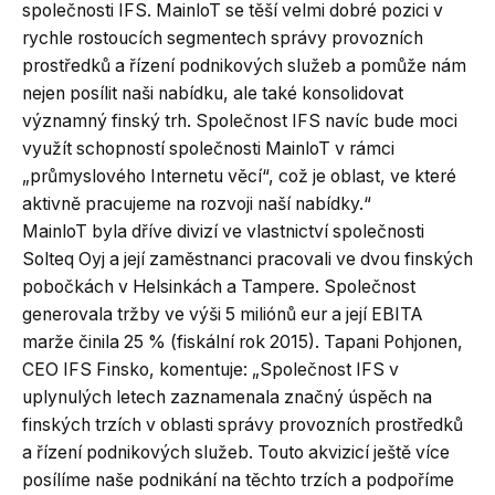
společnosti IFS. MainloT se těší velmi dobré pozici v
rychle rostoucích segmentech správy provozních
prostředků a řízení podnikových služeb a pomůže nám
nejen posílit naši nabídku, ale také konsolidovat
významný finský trh. Společnost IFS navíc bude moci
využít schopností společnosti MainloT v rámci
„průmyslového Internetu věcí“, což je oblast, ve které
aktivně pracujeme na rozvoji naší nabídky.“
MainloT byla dříve divizí ve vlastnictví společnosti
Solteq Oyj a její zaměstnanci pracovali ve dvou finských
pobočkách v Helsinkách a Tampere. Společnost
generovala tržby ve výši 5 miliónů eur a její EBITA
marže činila 25 % (fiskální rok 2015). Tapani Pohjonen,
CEO IFS Finsko, komentuje: „Společnost IFS v
uplynulých letech zaznamenala značný úspěch na
finských trzích v oblasti správy provozních prostředků
a řízení podnikových služeb. Touto akvizicí ještě více
posílíme naše podnikání na těchto trzích a podpoříme