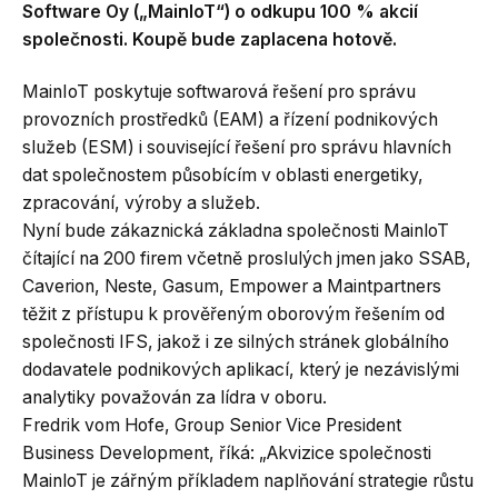
Software Oy („MainIoT“) o odkupu 100 % akcií
společnosti. Koupě bude zaplacena hotově.
MainIoT poskytuje softwarová řešení pro správu
provozních prostředků (EAM) a řízení podnikových
služeb (ESM) i související řešení pro správu hlavních
dat společnostem působícím v oblasti energetiky,
zpracování, výroby a služeb.
Nyní bude zákaznická základna společnosti MainloT
čítající na 200 firem včetně proslulých jmen jako SSAB,
Caverion, Neste, Gasum, Empower a Maintpartners
těžit z přístupu k prověřeným oborovým řešením od
společnosti IFS, jakož i ze silných stránek globálního
dodavatele podnikových aplikací, který je nezávislými
analytiky považován za lídra v oboru.
Fredrik vom Hofe, Group Senior Vice President
Business Development, říká: „Akvizice společnosti
MainloT je zářným příkladem naplňování strategie růstu