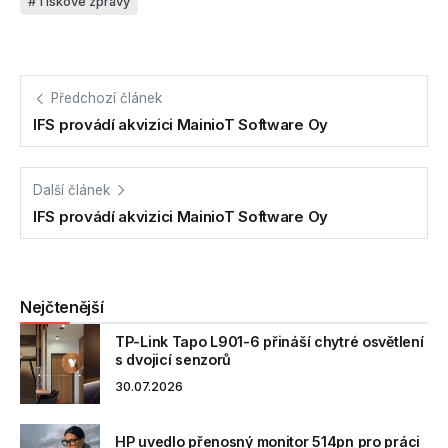
Tiskové zprávy
Předchozí článek
IFS provádí akvizici MainioT Software Oy
Další článek
IFS provádí akvizici MainioT Software Oy
Nejčtenější
TP-Link Tapo L901-6 přináší chytré osvětlení
s dvojicí senzorů
30.07.2026
HP uvedlo přenosný monitor 514pn pro práci