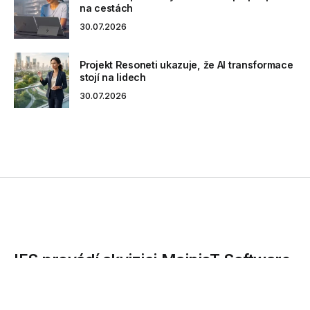
na cestách
30.07.2026
Projekt Resoneti ukazuje, že AI transformace
stojí na lidech
30.07.2026
IFS provádí akvizici MainioT Software
Oy