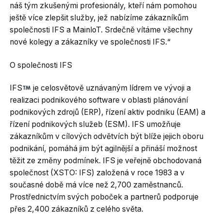
náš tým zkušenými profesionály, kteří nám pomohou
ještě více zlepšit služby, jež nabízíme zákazníkům
společnosti IFS a MainloT. Srdečně vítáme všechny
nové kolegy a zákazníky ve společnosti IFS.“
O společnosti IFS
IFS
je celosvětově uznávaným lídrem ve vývoji a
realizaci podnikového software v oblasti plánování
podnikových zdrojů (ERP), řízení aktiv podniku (EAM) a
řízení podnikových služeb (ESM). IFS umožňuje
zákazníkům v cílových odvětvích být blíže jejich oboru
podnikání, pomáhá jim být agilnější a přináší možnost
těžit ze změny podmínek. IFS je veřejně obchodovaná
společnost (XSTO: IFS) založená v roce 1983 a v
současné době má více než 2,700 zaměstnanců.
Prostřednictvím svých poboček a partnerů podporuje
přes 2,400 zákazníků z celého světa.