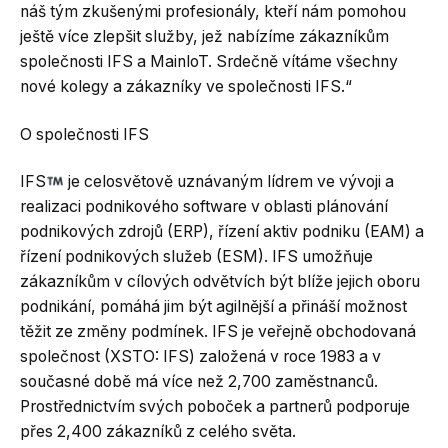
náš tým zkušenými profesionály, kteří nám pomohou
ještě více zlepšit služby, jež nabízíme zákazníkům
společnosti IFS a MainloT. Srdečně vítáme všechny
nové kolegy a zákazníky ve společnosti IFS.“
O společnosti IFS
IFS
je celosvětově uznávaným lídrem ve vývoji a
realizaci podnikového software v oblasti plánování
podnikových zdrojů (ERP), řízení aktiv podniku (EAM) a
řízení podnikových služeb (ESM). IFS umožňuje
zákazníkům v cílových odvětvích být blíže jejich oboru
podnikání, pomáhá jim být agilnější a přináší možnost
těžit ze změny podmínek. IFS je veřejně obchodovaná
společnost (XSTO: IFS) založená v roce 1983 a v
současné době má více než 2,700 zaměstnanců.
Prostřednictvím svých poboček a partnerů podporuje
přes 2,400 zákazníků z celého světa.