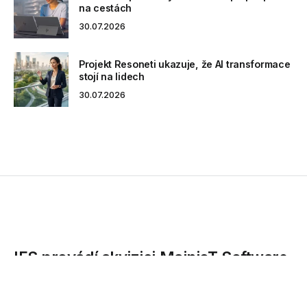
na cestách
30.07.2026
Projekt Resoneti ukazuje, že AI transformace
stojí na lidech
30.07.2026
IFS provádí akvizici MainioT Software
Oy