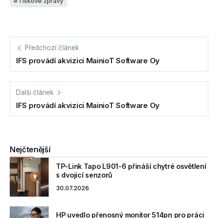
Tiskové zprávy
Předchozí článek
IFS provádí akvizici MainioT Software Oy
Další článek
IFS provádí akvizici MainioT Software Oy
Nejčtenější
TP-Link Tapo L901-6 přináší chytré osvětlení
s dvojicí senzorů
30.07.2026
HP uvedlo přenosný monitor 514pn pro práci