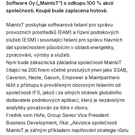
Software Oy („MainIoT“) o odkupu 100 % akcií
společnosti. Koupě bude zaplacena hotově.
MainIoT poskytuje softwarová řešení pro správu
provozních prostředků (EAM) a řízení podnikových
služeb (ESM) i související řešení pro správu hlavních
dat společnostem působícím v oblasti energetiky,
zpracování, výroby a služeb.
Nyní bude zákaznická základna společnosti MainloT
čítající na 200 firem včetně proslulých jmen jako SSAB,
Caverion, Neste, Gasum, Empower a Maintpartners
těžit z přístupu k prověřeným oborovým řešením od
společnosti IFS, jakož i ze silných stránek globálního
dodavatele podnikových aplikací, který je nezávislými
analytiky považován za lídra v oboru.
Fredrik vom Hofe, Group Senior Vice President
Business Development, říká: „Akvizice společnosti
MainloT je zářným příkladem naplňování strategie růstu