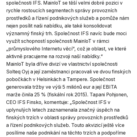
společnosti IFS. MainloT se těší velmi dobré pozici v
rychle rostoucích segmentech správy provozních
prostředků a řízení podnikových služeb a pomůže nám
nejen posílit naši nabídku, ale také konsolidovat
významný finský trh. Společnost IFS navíc bude moci
využít schopností společnosti MainloT v rámci
„průmyslového Internetu věcí“, což je oblast, ve které
aktivně pracujeme na rozvoji naší nabídky.“
MainloT byla dříve divizí ve vlastnictví společnosti
Solteq Oyj a její zaměstnanci pracovali ve dvou finských
pobočkách v Helsinkách a Tampere. Společnost
generovala tržby ve výši 5 miliónů eur a její EBITA
marže činila 25 % (fiskální rok 2015). Tapani Pohjonen,
CEO IFS Finsko, komentuje: „Společnost IFS v
uplynulých letech zaznamenala značný úspěch na
finských trzích v oblasti správy provozních prostředků
a řízení podnikových služeb. Touto akvizicí ještě více
posílíme naše podnikání na těchto trzích a podpoříme