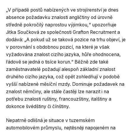
„V případě postů nabízených ve strojírenství je dnes
absence požadavku znalosti angličtiny od úrovně
středně pokročilý naprostou výjimkou,“ upozorňuje
Jitka Součková ze společnosti Grafton Recruitment a
dodává: „A pokud už se taková pozice na trhu objeví, je
v porovnání s obdobnou pozicí, na které je však
vyžadována znalost cizího jazyka, hůře ohodnocena,
řádově se jedná o tisíce korun.“ Běžně zde také
zaměstnavatelé požadují alespoň základní znalost
druhého cizího jazyka, což opět zohledňují v podobě
vyšší nabízené měsíční mzdy. Dominuje požadavek na
znalost němčiny, ale stále častěji lze narazit i na
potřebu znalosti ruštiny, francouzštiny, italštiny a
dokonce švédštiny či čínštiny.
Nepatrně odlišná je situace v tuzemském
automobilovém průmyslu, nejtěsněji napojeném na