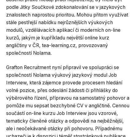
podle Jitky Součkové zdokonalování se v jazykových
znalostech naprostou prioritou. Mohou přitom využívat
stále pestřejší nabídku nejrůznějších výukových
modulů, vzdělávacích aplikací či moderních on-line
kurzů, jakým je kupříkladu největší online kurz
angličtiny v ČR, tea-learning.cz, provozovaný
společností Nolama.
Grafton Recruitment nyní připravil ve spolupráci se
společností Nolama výukový jazykový modul Job
Interview, která zájemce provede procesem hledání
volné pozice, přes odeslání žádosti či přihlášky do
výběrového řízení, přípravou na samostatný pohovor a
pomůže mu sepsat bezchybné CV v angličtině. Cennou
součástí on-line kurzu Job Interview jsou vzorové,
tematicky členěné otázky a odpovědi na nejběžnější,
ale i neočekávané otázky při pohovoru. Případnému
uchazeči je k dispozici i téměř stostránková publikace