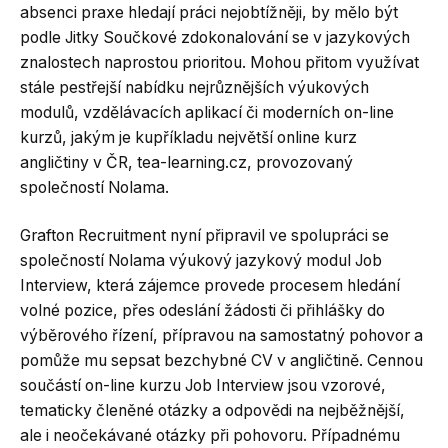
absenci praxe hledají práci nejobtížněji, by mělo být
podle Jitky Součkové zdokonalování se v jazykových
znalostech naprostou prioritou. Mohou přitom využívat
stále pestřejší nabídku nejrůznějších výukových
modulů, vzdělávacích aplikací či moderních on-line
kurzů, jakým je kupříkladu největší online kurz
angličtiny v ČR, tea-learning.cz, provozovaný
společností Nolama.
Grafton Recruitment nyní připravil ve spolupráci se
společností Nolama výukový jazykový modul Job
Interview, která zájemce provede procesem hledání
volné pozice, přes odeslání žádosti či přihlášky do
výběrového řízení, přípravou na samostatný pohovor a
pomůže mu sepsat bezchybné CV v angličtině. Cennou
součástí on-line kurzu Job Interview jsou vzorové,
tematicky členěné otázky a odpovědi na nejběžnější,
ale i neočekávané otázky při pohovoru. Případnému