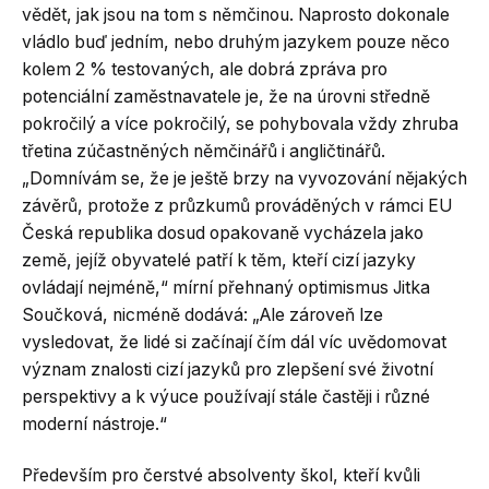
vědět, jak jsou na tom s němčinou. Naprosto dokonale
vládlo buď jedním, nebo druhým jazykem pouze něco
kolem 2 % testovaných, ale dobrá zpráva pro
potenciální zaměstnavatele je, že na úrovni středně
pokročilý a více pokročilý, se pohybovala vždy zhruba
třetina zúčastněných němčinářů i angličtinářů.
„Domnívám se, že je ještě brzy na vyvozování nějakých
závěrů, protože z průzkumů prováděných v rámci EU
Česká republika dosud opakovaně vycházela jako
země, jejíž obyvatelé patří k těm, kteří cizí jazyky
ovládají nejméně,“ mírní přehnaný optimismus Jitka
Součková, nicméně dodává: „Ale zároveň lze
vysledovat, že lidé si začínají čím dál víc uvědomovat
význam znalosti cizí jazyků pro zlepšení své životní
perspektivy a k výuce používají stále častěji i různé
moderní nástroje.“
Především pro čerstvé absolventy škol, kteří kvůli