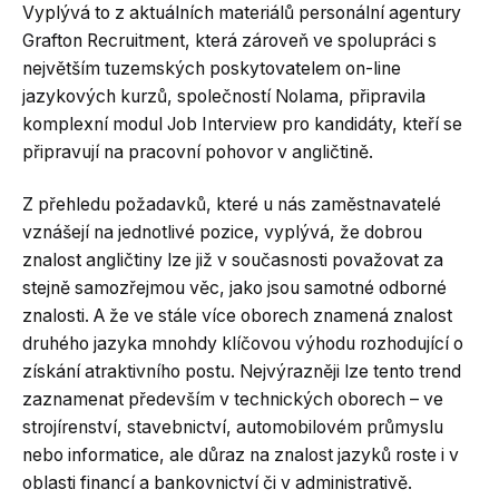
Vyplývá to z aktuálních materiálů personální agentury
Grafton Recruitment, která zároveň ve spolupráci s
největším tuzemských poskytovatelem on-line
jazykových kurzů, společností Nolama, připravila
komplexní modul Job Interview pro kandidáty, kteří se
připravují na pracovní pohovor v angličtině.
Z přehledu požadavků, které u nás zaměstnavatelé
vznášejí na jednotlivé pozice, vyplývá, že dobrou
znalost angličtiny lze již v současnosti považovat za
stejně samozřejmou věc, jako jsou samotné odborné
znalosti. A že ve stále více oborech znamená znalost
druhého jazyka mnohdy klíčovou výhodu rozhodující o
získání atraktivního postu. Nejvýrazněji lze tento trend
zaznamenat především v technických oborech – ve
strojírenství, stavebnictví, automobilovém průmyslu
nebo informatice, ale důraz na znalost jazyků roste i v
oblasti financí a bankovnictví či v administrativě.