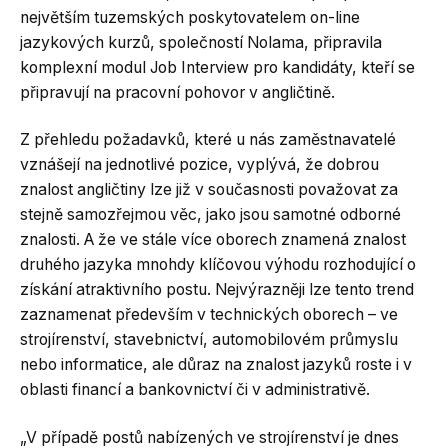
největším tuzemských poskytovatelem on-line
jazykových kurzů, společností Nolama, připravila
komplexní modul Job Interview pro kandidáty, kteří se
připravují na pracovní pohovor v angličtině.
Z přehledu požadavků, které u nás zaměstnavatelé
vznášejí na jednotlivé pozice, vyplývá, že dobrou
znalost angličtiny lze již v současnosti považovat za
stejně samozřejmou věc, jako jsou samotné odborné
znalosti. A že ve stále více oborech znamená znalost
druhého jazyka mnohdy klíčovou výhodu rozhodující o
získání atraktivního postu. Nejvýrazněji lze tento trend
zaznamenat především v technických oborech – ve
strojírenství, stavebnictví, automobilovém průmyslu
nebo informatice, ale důraz na znalost jazyků roste i v
oblasti financí a bankovnictví či v administrativě.
„V případě postů nabízených ve strojírenství je dnes