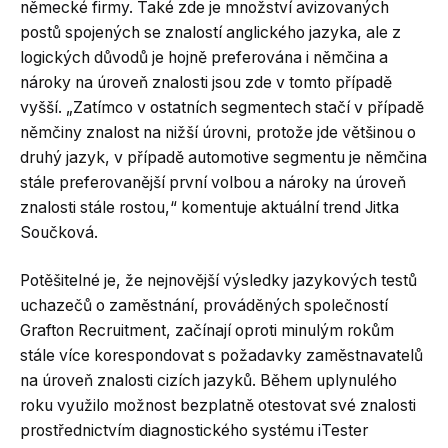
německé firmy. Také zde je množství avizovaných
postů spojených se znalostí anglického jazyka, ale z
logických důvodů je hojně preferována i němčina a
nároky na úroveň znalosti jsou zde v tomto případě
vyšší. „Zatímco v ostatních segmentech stačí v případě
němčiny znalost na nižší úrovni, protože jde většinou o
druhý jazyk, v případě automotive segmentu je němčina
stále preferovanější první volbou a nároky na úroveň
znalosti stále rostou,“ komentuje aktuální trend Jitka
Součková.
Potěšitelné je, že nejnovější výsledky jazykových testů
uchazečů o zaměstnání, prováděných společností
Grafton Recruitment, začínají oproti minulým rokům
stále více korespondovat s požadavky zaměstnavatelů
na úroveň znalosti cizích jazyků. Během uplynulého
roku využilo možnost bezplatně otestovat své znalosti
prostřednictvím diagnostického systému iTester