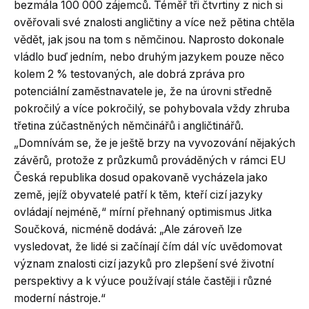
bezmála 100 000 zájemců. Téměř tři čtvrtiny z nich si
ověřovali své znalosti angličtiny a více než pětina chtěla
vědět, jak jsou na tom s němčinou. Naprosto dokonale
vládlo buď jedním, nebo druhým jazykem pouze něco
kolem 2 % testovaných, ale dobrá zpráva pro
potenciální zaměstnavatele je, že na úrovni středně
pokročilý a více pokročilý, se pohybovala vždy zhruba
třetina zúčastněných němčinářů i angličtinářů.
„Domnívám se, že je ještě brzy na vyvozování nějakých
závěrů, protože z průzkumů prováděných v rámci EU
Česká republika dosud opakovaně vycházela jako
země, jejíž obyvatelé patří k těm, kteří cizí jazyky
ovládají nejméně,“ mírní přehnaný optimismus Jitka
Součková, nicméně dodává: „Ale zároveň lze
vysledovat, že lidé si začínají čím dál víc uvědomovat
význam znalosti cizí jazyků pro zlepšení své životní
perspektivy a k výuce používají stále častěji i různé
moderní nástroje.“