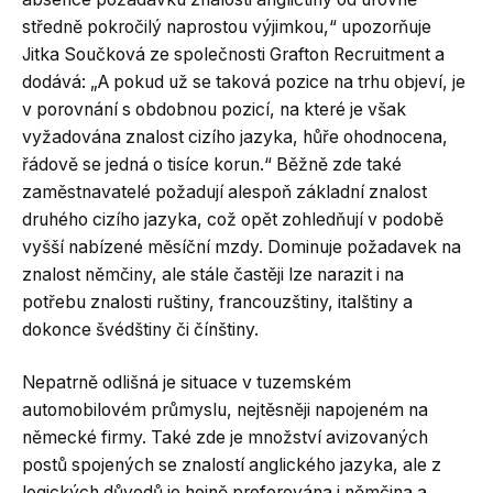
středně pokročilý naprostou výjimkou,“ upozorňuje
Jitka Součková ze společnosti Grafton Recruitment a
dodává: „A pokud už se taková pozice na trhu objeví, je
v porovnání s obdobnou pozicí, na které je však
vyžadována znalost cizího jazyka, hůře ohodnocena,
řádově se jedná o tisíce korun.“ Běžně zde také
zaměstnavatelé požadují alespoň základní znalost
druhého cizího jazyka, což opět zohledňují v podobě
vyšší nabízené měsíční mzdy. Dominuje požadavek na
znalost němčiny, ale stále častěji lze narazit i na
potřebu znalosti ruštiny, francouzštiny, italštiny a
dokonce švédštiny či čínštiny.
Nepatrně odlišná je situace v tuzemském
automobilovém průmyslu, nejtěsněji napojeném na
německé firmy. Také zde je množství avizovaných
postů spojených se znalostí anglického jazyka, ale z
logických důvodů je hojně preferována i němčina a