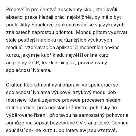
Především pro čerstvé absolventy škol, kteří kvůli
absenci praxe hledají práci nejobtížněji, by mělo být
podle Jitky Součkové zdokonalování se v jazykových
znalostech naprostou prioritou. Mohou přitom využívat
stále pestřejší nabídku nejrůznějších výukových
modulů, vzdělávacích aplikací či moderních on-line
kurzů, jakým je kupříkladu největší online kurz
angličtiny v ČR, tea-learning.cz, provozovaný
společností Nolama.
Grafton Recruitment nyní připravil ve spolupráci se
společností Nolama výukový jazykový modul Job
Interview, která zájemce provede procesem hledání
volné pozice, přes odeslání žádosti či přihlášky do
výběrového řízení, přípravou na samostatný pohovor a
pomůže mu sepsat bezchybné CV v angličtině. Cennou
součástí on-line kurzu Job Interview jsou vzorové,