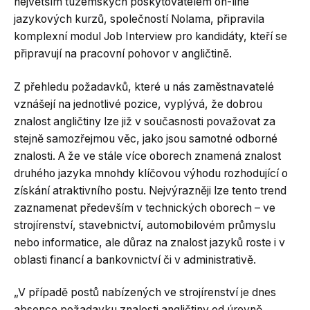
největším tuzemských poskytovatelem on-line
jazykových kurzů, společností Nolama, připravila
komplexní modul Job Interview pro kandidáty, kteří se
připravují na pracovní pohovor v angličtině.
Z přehledu požadavků, které u nás zaměstnavatelé
vznášejí na jednotlivé pozice, vyplývá, že dobrou
znalost angličtiny lze již v současnosti považovat za
stejně samozřejmou věc, jako jsou samotné odborné
znalosti. A že ve stále více oborech znamená znalost
druhého jazyka mnohdy klíčovou výhodu rozhodující o
získání atraktivního postu. Nejvýrazněji lze tento trend
zaznamenat především v technických oborech – ve
strojírenství, stavebnictví, automobilovém průmyslu
nebo informatice, ale důraz na znalost jazyků roste i v
oblasti financí a bankovnictví či v administrativě.
„V případě postů nabízených ve strojírenství je dnes
absence požadavku znalosti angličtiny od úrovně