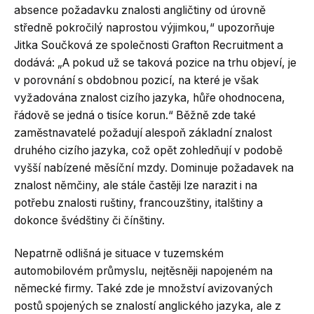
absence požadavku znalosti angličtiny od úrovně
středně pokročilý naprostou výjimkou,“ upozorňuje
Jitka Součková ze společnosti Grafton Recruitment a
dodává: „A pokud už se taková pozice na trhu objeví, je
v porovnání s obdobnou pozicí, na které je však
vyžadována znalost cizího jazyka, hůře ohodnocena,
řádově se jedná o tisíce korun.“ Běžně zde také
zaměstnavatelé požadují alespoň základní znalost
druhého cizího jazyka, což opět zohledňují v podobě
vyšší nabízené měsíční mzdy. Dominuje požadavek na
znalost němčiny, ale stále častěji lze narazit i na
potřebu znalosti ruštiny, francouzštiny, italštiny a
dokonce švédštiny či čínštiny.
Nepatrně odlišná je situace v tuzemském
automobilovém průmyslu, nejtěsněji napojeném na
německé firmy. Také zde je množství avizovaných
postů spojených se znalostí anglického jazyka, ale z