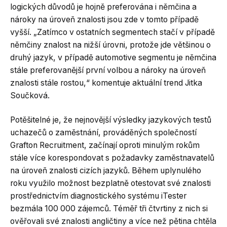
logických důvodů je hojně preferována i němčina a
nároky na úroveň znalosti jsou zde v tomto případě
vyšší. „Zatímco v ostatních segmentech stačí v případě
němčiny znalost na nižší úrovni, protože jde většinou o
druhý jazyk, v případě automotive segmentu je němčina
stále preferovanější první volbou a nároky na úroveň
znalosti stále rostou,“ komentuje aktuální trend Jitka
Součková.
Potěšitelné je, že nejnovější výsledky jazykových testů
uchazečů o zaměstnání, prováděných společností
Grafton Recruitment, začínají oproti minulým rokům
stále více korespondovat s požadavky zaměstnavatelů
na úroveň znalosti cizích jazyků. Během uplynulého
roku využilo možnost bezplatně otestovat své znalosti
prostřednictvím diagnostického systému iTester
bezmála 100 000 zájemců. Téměř tři čtvrtiny z nich si
ověřovali své znalosti angličtiny a více než pětina chtěla