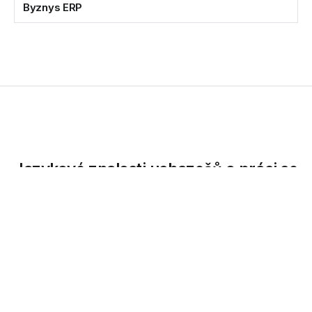
Byznys ERP
Jazykové znalosti uchazečů o práci se
pomalu zlepšují
Úroveň znalosti cizích jazyků uchazečů o práci v České
republice se zlepšuje a počet kandidátů s pokročilou...
17.02.2015
Úroveň znalosti cizích jazyků uchazečů o práci v České