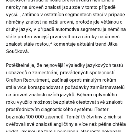
nároky na úroveň znalosti jsou zde v tomto případě
vyšší. „Zatímco v ostatních segmentech stačí v případě
němčiny znalost na nižší úrovni, protože jde většinou o
druhý jazyk, v případě automotive segmentu je němčina
stále preferovanější první volbou a nároky na úroveň
znalosti stále rostou,“ komentuje aktuální trend Jitka
Součková.
Potěšitelné je, že nejnovější výsledky jazykových testů
uchazečů o zaměstnání, prováděných společností
Grafton Recruitment, začínají oproti minulým rokům
stále více korespondovat s požadavky zaměstnavatelů
na úroveň znalosti cizích jazyků. Během uplynulého
roku využilo možnost bezplatně otestovat své znalosti
prostřednictvím diagnostického systému iTester
bezmála 100 000 zájemců. Téměř tři čtvrtiny z nich si
ověřovali své znalosti angličtiny a více než pětina chtěla
vědět, jak jsou na tom s němčinou. Naprosto dokonale