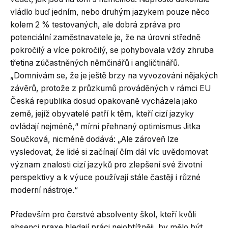
vládlo buď jedním, nebo druhým jazykem pouze něco
kolem 2 % testovaných, ale dobrá zpráva pro
potenciální zaměstnavatele je, že na úrovni středně
pokročilý a více pokročilý, se pohybovala vždy zhruba
třetina zúčastněných němčinářů i angličtinářů.
„Domnívám se, že je ještě brzy na vyvozování nějakých
závěrů, protože z průzkumů prováděných v rámci EU
Česká republika dosud opakovaně vycházela jako
země, jejíž obyvatelé patří k těm, kteří cizí jazyky
ovládají nejméně,“ mírní přehnaný optimismus Jitka
Součková, nicméně dodává: „Ale zároveň lze
vysledovat, že lidé si začínají čím dál víc uvědomovat
význam znalosti cizí jazyků pro zlepšení své životní
perspektivy a k výuce používají stále častěji i různé
moderní nástroje.“
Především pro čerstvé absolventy škol, kteří kvůli
absenci praxe hledají práci nejobtížněji, by mělo být