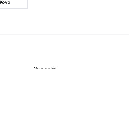
 Kovo
Nejčtenější
TP-Link Tapo L901-6
přináší chytré osvětlení s
dvojicí senzorů
30.07.2026
HP uvedlo přenosný
monitor 514pn pro práci na
cestách
30.07.2026