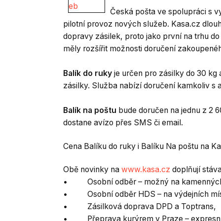
Česká pošta ve spolupráci s 
pilotní provoz nových služeb. Kasa.cz dlou
dopravy zásilek, proto jako první na trhu d
měly rozšířit možnosti doručení zakoupenéh
Balík do ruky
je určen pro zásilky do 30 kg
zásilky. Služba nabízí doručení kamkoliv s
Balík na poštu
bude doručen na jednu z 2 60
dostane avízo přes SMS či email.
Cena Balíku do ruky i Balíku Na poštu na Ka
Obě novinky na
www.kasa.cz
doplňují stáva
• Osobní odběr – možný na kamenných
• Osobní odběr HDS – na výdejních míst
• Zásilková doprava DPD a Toptrans,
• Přeprava kurýrem v Praze – expresní do