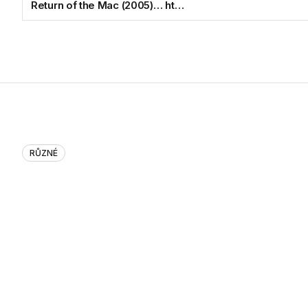
Return of the Mac (2005)… ht…
RŮZNÉ
Return of the Mac (2005)… ht…
10.08.2011
Tagy:
tweety