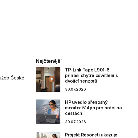
Nejčtenější
TP-Link Tapo L901-6
přináší chytré osvětlení s
služeb České
dvojicí senzorů
30.07.2026
HP uvedlo přenosný
monitor 514pn pro práci na
cestách
30.07.2026
Projekt Resoneti ukazuje,