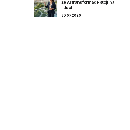
že AI transformace stojí na
lidech
30.07.2026