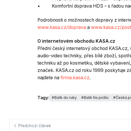
• Komfortní doprava HDS – s řadou nads
Podrobnosti o možnostech dopravy z inter
www.kasa.cz/doprava
a
www.kasa.cz/post
O internetovém obchodu KASA.cz
Přední český internetový obchod KASA.cz, so
audio-video techniky, přes bílé zboží, spotř
techniku až po kosmetiku, dětské vybavení,
značek. KASA.cz od roku 1999 poskytuje zá
najdete na
firma.kasa.cz
.
Tagy:
Balík do ruky
Balík Na poštu
Česká p
Předchozí článek