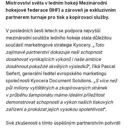
Mistrovství světa v ledním hokeji Mezinárodní
hokejové federace (IIHF) a zároveň je exkluzivním
partnerem turnaje pro tisk a kopírovací služby.
V posledních šesti letech se podpora nejvyšší
mezinárodní soutěže ledního hokeje stala důležitou
součástí marketingové strategie Kyocery. „
Toto
zajímavé partnerství dokazuje naši schopnost
dosahovat vynikajících výkonů i naše ambice
dosáhnout pokaždé skvělých výsledků
“, říká Pascal
Seifert, generální ředitel evropského marketingu
společnosti Kyocera Document Solutions. „
S více než
půl miliony vytištěných a zkopírovaných stránek
v průběhu šampionátu máme ideální příležitost
demonstrovat schopnosti a výkon našich tiskových
zařízení a prokázat jejich vysokou spolehlivost
“.
Své zkušenosti s tímto úspěšným partnerstvím potvrdil