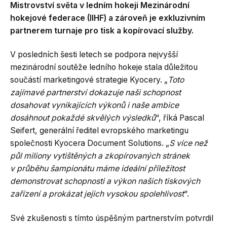
Mistrovství světa v ledním hokeji Mezinárodní
hokejové federace (IIHF) a zároveň je exkluzivním
partnerem turnaje pro tisk a kopírovací služby.
V posledních šesti letech se podpora nejvyšší
mezinárodní soutěže ledního hokeje stala důležitou
součástí marketingové strategie Kyocery. „
Toto
zajímavé partnerství dokazuje naši schopnost
dosahovat vynikajících výkonů i naše ambice
dosáhnout pokaždé skvělých výsledků
“, říká Pascal
Seifert, generální ředitel evropského marketingu
společnosti Kyocera Document Solutions. „
S více než
půl miliony vytištěných a zkopírovaných stránek
v průběhu šampionátu máme ideální příležitost
demonstrovat schopnosti a výkon našich tiskových
zařízení a prokázat jejich vysokou spolehlivost
“.
Své zkušenosti s tímto úspěšným partnerstvím potvrdil