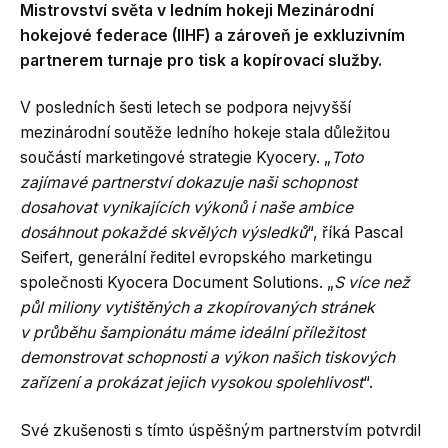
Mistrovství světa v ledním hokeji Mezinárodní
hokejové federace (IIHF) a zároveň je exkluzivním
partnerem turnaje pro tisk a kopírovací služby.
V posledních šesti letech se podpora nejvyšší
mezinárodní soutěže ledního hokeje stala důležitou
součástí marketingové strategie Kyocery. „
Toto
zajímavé partnerství dokazuje naši schopnost
dosahovat vynikajících výkonů i naše ambice
dosáhnout pokaždé skvělých výsledků
“, říká Pascal
Seifert, generální ředitel evropského marketingu
společnosti Kyocera Document Solutions. „
S více než
půl miliony vytištěných a zkopírovaných stránek
v průběhu šampionátu máme ideální příležitost
demonstrovat schopnosti a výkon našich tiskových
zařízení a prokázat jejich vysokou spolehlivost
“.
Své zkušenosti s tímto úspěšným partnerstvím potvrdil